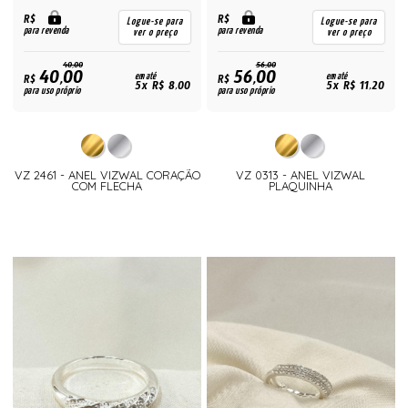
R$
R$
Logue-se para
Logue-se para
para revenda
para revenda
ver o preço
ver o preço
40,00
56,00
40,00
56,00
R$
em até
R$
em até
5x R$ 8,00
5x R$ 11,20
para uso próprio
para uso próprio
VZ 2461 - ANEL VIZWAL CORAÇÃO
VZ 0313 - ANEL VIZWAL
COM FLECHA
PLAQUINHA