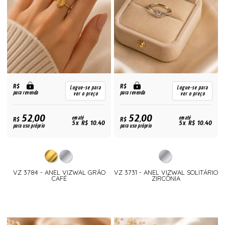
R$
R$
Logue-se para
Logue-se para
para revenda
para revenda
ver o preço
ver o preço
52,00
52,00
R$
em até
R$
em até
5x R$ 10,40
5x R$ 10,40
para uso próprio
para uso próprio
VZ 3784 - ANEL VIZWAL GRÃO
VZ 3731 - ANEL VIZWAL SOLITÁRIO
CAFÉ
ZIRCÔNIA