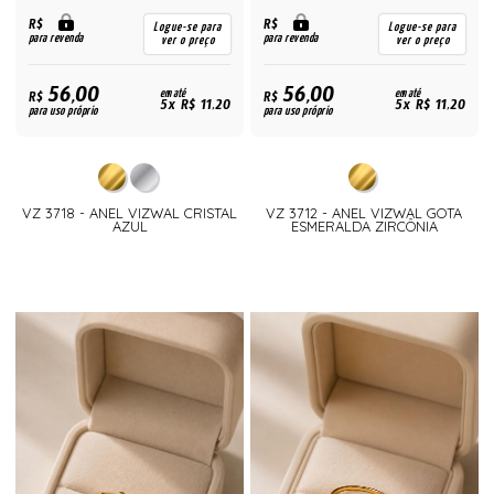
R$
R$
Logue-se para
Logue-se para
para revenda
para revenda
ver o preço
ver o preço
56,00
56,00
R$
em até
R$
em até
5x R$ 11,20
5x R$ 11,20
para uso próprio
para uso próprio
VZ 3718 - ANEL VIZWAL CRISTAL
VZ 3712 - ANEL VIZWAL GOTA
AZUL
ESMERALDA ZIRCÔNIA