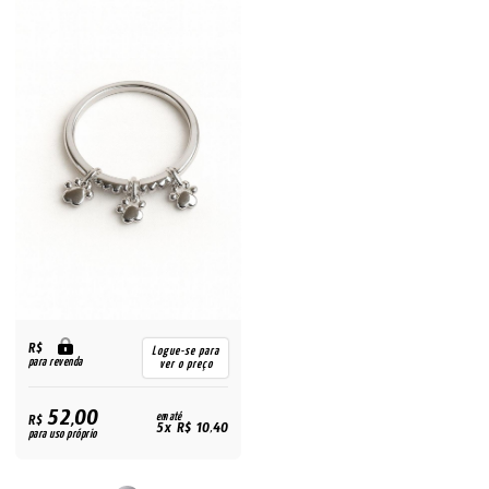
R$
Logue-se para
para revenda
ver o preço
52,00
R$
em até
5x R$ 10,40
para uso próprio