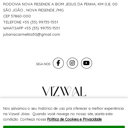
RODOVIA NOVA RESENDE A BOM JESUS DA PENHA, KM 0,8, 00
SÃO JOÃO , NOVA RESENDE /MG
CEP 37860-000
TELEFONE +55 (35) 99735-1551
WHATSAPP +55 (35) 99735-1551
julianacarmelita30@gmail.com
® TODOS DIREITOS RESERVADOS
Nós salvamos o seu histórico de uso pra oferecer a melhor experiência
na Vizwal Jóias . Quando você navega no nosso site, aceita esta
condição. Conheça nossa
Política de Cookies e Privacidade
.
SITE 100% SEGURO
PLATAFORMA B2B