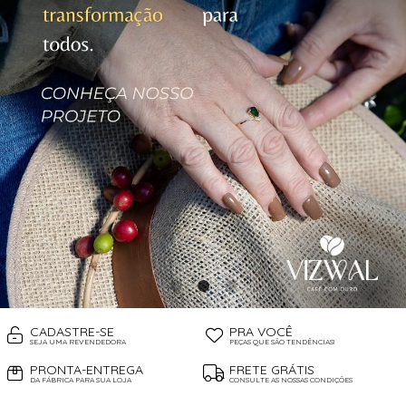
CADASTRE-SE
PRA VOCÊ
SEJA UMA REVENDEDORA
PEÇAS QUE SÃO TENDÊNCIAS!
PRONTA-ENTREGA
FRETE GRÁTIS
DA FÁBRICA PARA SUA LOJA
CONSULTE AS NOSSAS CONDIÇÕES