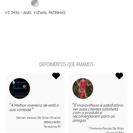
VZ 3436 - ANEL VIZWAL PATINHAS
DEPOIMENTOS QUE AMAMOS
A Melhor maneira de está a
É maravilhoso é satisfatório
ver suas clientes satisfeita
sua vontade
com o produto e
recomendarem para as
Daniel Veloso Da Silva Oliveira
amigas
00942256301
Teresina/PI
Thatiane Souza Da Silva
Claraval/MG