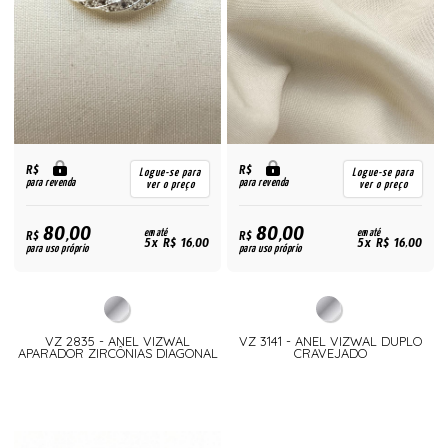
R$
R$
Logue-se para
Logue-se para
para revenda
para revenda
ver o preço
ver o preço
80,00
80,00
R$
em até
R$
em até
5x R$ 16,00
5x R$ 16,00
para uso próprio
para uso próprio
VZ 2835 - ANEL VIZWAL
VZ 3141 - ANEL VIZWAL DUPLO
APARADOR ZIRCÔNIAS DIAGONAL
CRAVEJADO