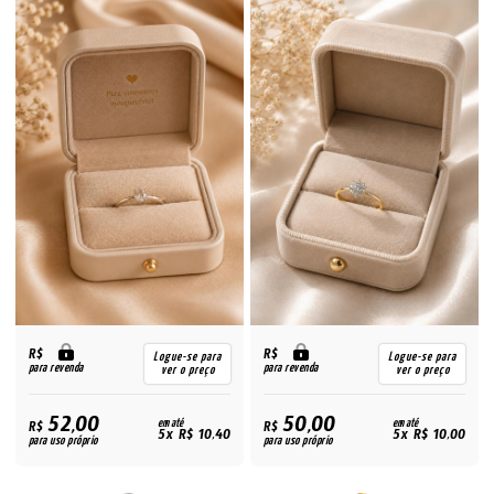
R$
R$
Logue-se para
Logue-se para
para revenda
para revenda
ver o preço
ver o preço
52,00
50,00
R$
em até
R$
em até
5x R$ 10,40
5x R$ 10,00
para uso próprio
para uso próprio