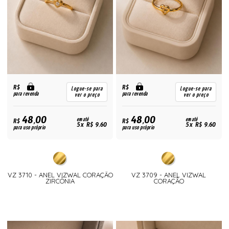
R$
R$
Logue-se para
Logue-se para
para revenda
para revenda
ver o preço
ver o preço
48,00
48,00
R$
em até
R$
em até
5x R$ 9,60
5x R$ 9,60
para uso próprio
para uso próprio
VZ 3710 - ANEL VIZWAL CORAÇÃO
VZ 3709 - ANEL VIZWAL
ZIRCÔNIA
CORAÇÃO