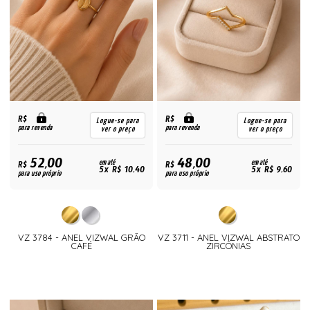
R$
R$
Logue-se para
Logue-se para
para revenda
para revenda
ver o preço
ver o preço
52,00
48,00
R$
em até
R$
em até
5x R$ 10,40
5x R$ 9,60
para uso próprio
para uso próprio
VZ 3784 - ANEL VIZWAL GRÃO
VZ 3711 - ANEL VIZWAL ABSTRATO
CAFÉ
ZIRCÔNIAS