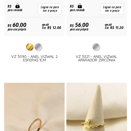
R$
R$
Logue-se para
Logue-se para
para revenda
para revenda
ver o preço
ver o preço
60,00
56,00
R$
em até
R$
em até
5x R$ 12,00
5x R$ 11,20
para uso próprio
para uso próprio
VZ 3090 - ANEL VIZWAL 2
VZ 3021 - ANEL VIZWAL
ESFERAS 1CM
APARADOR ZIRCÔNIA