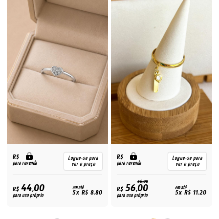
R$
R$
Logue-se para
Logue-se para
para revenda
para revenda
ver o preço
ver o preço
56,00
44,00
56,00
R$
em até
R$
em até
5x R$ 8,80
5x R$ 11,20
para uso próprio
para uso próprio