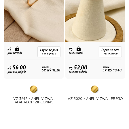
R$
R$
Logue-se para
Logue-se para
para revenda
para revenda
ver o preço
ver o preço
56,00
52,00
R$
em até
R$
em até
5x R$ 11,20
5x R$ 10,40
para uso próprio
para uso próprio
VZ 3642 - ANEL VIZWAL
VZ 3020 - ANEL VIZWAL PREGO
APARADOR ZIRCONIAS