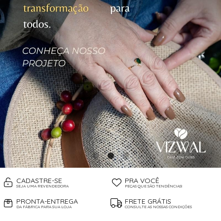
CADASTRE-SE
PRA VOCÊ
SEJA UMA REVENDEDORA
PEÇAS QUE SÃO TENDÊNCIAS!
PRONTA-ENTREGA
FRETE GRÁTIS
DA FÁBRICA PARA SUA LOJA
CONSULTE AS NOSSAS CONDIÇÕES