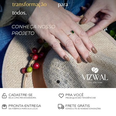
CADASTRE-SE
PRA VOCÊ
SEJA UMA REVENDEDORA
PEÇAS QUE SÃO TENDÊNCIAS!
PRONTA-ENTREGA
FRETE GRÁTIS
DA FÁBRICA PARA SUA LOJA
CONSULTE AS NOSSAS CONDIÇÕES