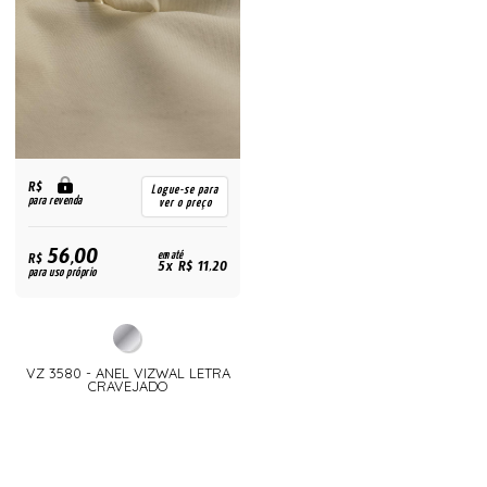
R$
Logue-se para
para revenda
ver o preço
56,00
R$
em até
5x R$ 11,20
para uso próprio
VZ 3580 - ANEL VIZWAL LETRA
CRAVEJADO