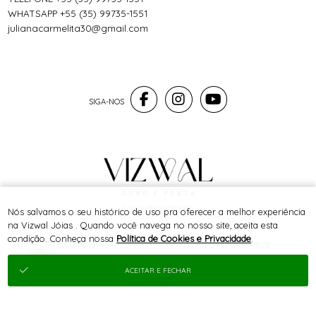
WHATSAPP +55 (35) 99735-1551
julianacarmelita30@gmail.com
® TODOS DIREITOS RESERVADOS
Nós salvamos o seu histórico de uso pra oferecer a melhor experiência
na Vizwal Jóias . Quando você navega no nosso site, aceita esta
condição. Conheça nossa
Política de Cookies e Privacidade
.
SITE 100% SEGURO
PLATAFORMA B2B
ACEITAR E FECHAR