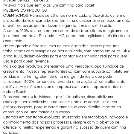
independência financeira.
“Vizwal mais que semijoias, um caminho para você!”
MEDIDAS DO PRODUTOS:
QUEM SOMOS: Há mais de 20 anos no mercado, a Vizwal Jóias tem o
propósito de valorizar a beleza feminina e despertar o empoderamento
através de peças que traduzem elegância, força e sofisticação.
Atuamos 100% online, com um centro de distribuição estrategicamente
localizado em Nova Resende – MG, garantindo agilidade e eficiência em
cada envio.
Nosso grande diferencial está na excelência dos nossos produtos:
trabalhamos com semijoias de alta qualidade, com banho em ouro 18k e
prata 1000, desenvolvidas para encantar e gerar valor real para quem
usa e para quem revende.
Mais do que produtos, oferecemos uma verdadeira oportunidade de
crescimento. Nossas representantes contam com suporte completo em
vendas e marketing, além de uma margem de lucro que pode
ultrapassar 300%, tornando a revenda uma opção sólida e altamente
rentável. Hoje, já somos uma empresa com várias representantes em
todo o Brasil.
Pensando em exclusividade e profissionalismo, disponibilizamos
catálogos personalizados para cada cliente que deseja iniciar seu
próprio negócio, porque acreditamos que cada detalhe importa na
construção de uma marca de sucesso.
Estamos em constante evolução, investindo em tecnologia, inovação e
aprimoramento dos nossos processos, sempre com o objetivo de
oferecer a melhor experiência e garantir o sucesso de quem caminha
conosco.