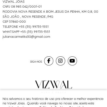
VIZWAL JÓIAS
CNPJ 08.985.062/0001-01
RODOVIA NOVA RESENDE A BOM JESUS DA PENHA, KM 0,8, 00
SÃO JOÃO , NOVA RESENDE /MG
CEP 37860-000
TELEFONE +55 (35) 99735-1551
WHATSAPP +55 (35) 99735-1551
julianacarmelita30@gmail.com
® TODOS DIREITOS RESERVADOS
Nós salvamos o seu histórico de uso pra oferecer a melhor experiência
na Vizwal Jóias . Quando você navega no nosso site, aceita esta