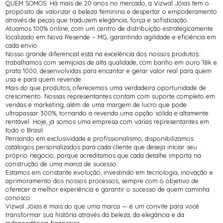
QUEM SOMOS: Há mais de 20 anos no mercado, a Vizwal Jóias tem o
propósito de valorizar a beleza feminina e despertar o empoderamento
através de peças que traduzem elegância, força e sofisticação.
Atuamos 100% online, com um centro de distribuição estrategicamente
localizado em Nova Resende – MG, garantindo agilidade e eficiência em
cada envio.
Nosso grande diferencial está na excelência dos nossos produtos:
trabalhamos com semijoias de alta qualidade, com banho em ouro 18k e
prata 1000, desenvolvidas para encantar e gerar valor real para quem
usa e para quem revende.
Mais do que produtos, oferecemos uma verdadeira oportunidade de
crescimento. Nossas representantes contam com suporte completo em
vendas e marketing, além de uma margem de lucro que pode
ultrapassar 300%, tornando a revenda uma opção sólida e altamente
rentável. Hoje, já somos uma empresa com várias representantes em
todo o Brasil.
Pensando em exclusividade e profissionalismo, disponibilizamos
catálogos personalizados para cada cliente que deseja iniciar seu
próprio negócio, porque acreditamos que cada detalhe importa na
construção de uma marca de sucesso.
Estamos em constante evolução, investindo em tecnologia, inovação e
aprimoramento dos nossos processos, sempre com o objetivo de
oferecer a melhor experiência e garantir o sucesso de quem caminha
conosco.
Vizwal Jóias é mais do que uma marca — é um convite para você
transformar sua história através da beleza, da elegância e da