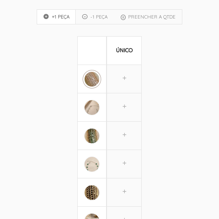
+1 PEÇA
-1 PEÇA
PREENCHER A QTDE
ÚNICO