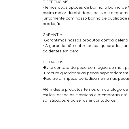
DIFERENCIAIS
-Temos duas opções de banho, o banho de O
assim maior durabilidade, beleza e acabamen
juntamente com nosso banho de qualidade re
produção.
GARANTIA
-Garantimos nossos produtos contra defeito
- A garantia não cobre pecas quebradas, a
acidentes em geral.
CUIDADOS
-Evite contato da peça com água do mar, pisc
-Procure guardar suas peças separadamente p
-Realize a limpeza periodicamente nas peças
Além deste produtos temos um catálogo de j
estilos, desde os clássicos e atemporais at
sofisticados e pulseiras encantadoras.