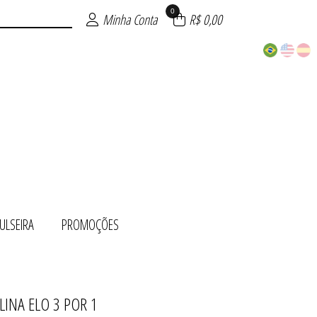
0
Minha Conta
R$ 0,00
ULSEIRA
PROMOÇÕES
LINA ELO 3 POR 1
 OURO
ÕES
TO
UE
TE
RA
O