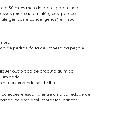
 e 30 milésimos de prata, garantindo
ossas joias são antialérgicas, porque
 alergênicos e cancerígenos) em sua
ompra.
a de pedras, falta de limpeza da peça e
alquer outro tipo de produto químico.
e umidade.
sim conservando seu brilho.
 coleções e escolha entre uma variedade de
icados, colares deslumbrantes, brincos