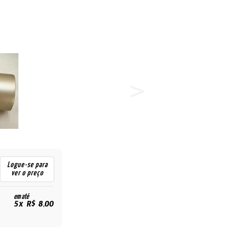
Logue-se para
ver o preço
em até
5x R$ 8,00