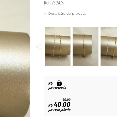
Ref.: VZ 2475
Descrição do produto
R$
para revenda
40,00
40,00
R$
para uso próprio