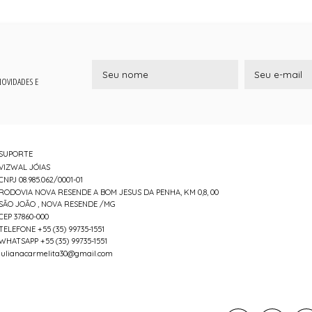
 NOVIDADES E
SUPORTE
VIZWAL JÓIAS
CNPJ 08.985.062/0001-01
RODOVIA NOVA RESENDE A BOM JESUS DA PENHA, KM 0,8, 00
SÃO JOÃO , NOVA RESENDE /MG
CEP 37860-000
TELEFONE +55 (35) 99735-1551
WHATSAPP +55 (35) 99735-1551
julianacarmelita30@gmail.com