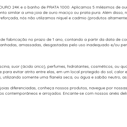
URO 24K e o banho de PRATA 1000. Aplicamos 5 milésimos de ouro
to similar a uma joia de ouro maciço ou prata pura. Além disso, n
forçada, nós não utilizamos níquel e cadmio (produtos altamente
 de fabricação no prazo de 1 ano, contando a partir da data de c
rranhadas, amassadas, desgastadas pelo uso inadequado e/ou perd
ina, suor (ácido úrico), perfumes, hidratantes, cosméticos, ou qu
ara evitar atrito entre elas, em um local protegido do sol, calor 
, utilizando somente uma flanela seca, ou água e sabão neutro, as
oias diferenciadas, conheça nossos produtos, navegue por nossas
é os contemporâneos e arrojados. Encante-se com nossos anéis del