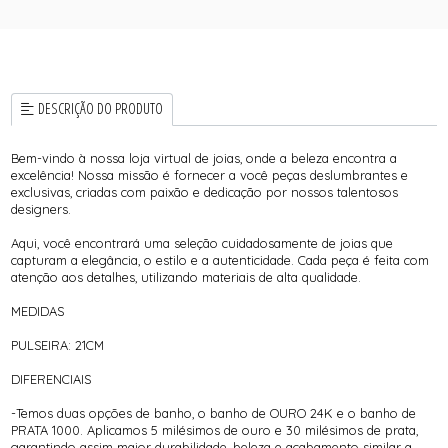
DESCRIÇÃO DO PRODUTO
Bem-vindo à nossa loja virtual de joias, onde a beleza encontra a
excelência! Nossa missão é fornecer a você peças deslumbrantes e
exclusivas, criadas com paixão e dedicação por nossos talentosos
designers.
Aqui, você encontrará uma seleção cuidadosamente de joias que
capturam a elegância, o estilo e a autenticidade. Cada peça é feita com
atenção aos detalhes, utilizando materiais de alta qualidade.
MEDIDAS
PULSEIRA: 21CM
DIFERENCIAIS
-Temos duas opções de banho, o banho de OURO 24K e o banho de
PRATA 1000. Aplicamos 5 milésimos de ouro e 30 milésimos de prata,
garantindo assim maior durabilidade, beleza e acabamento similar a