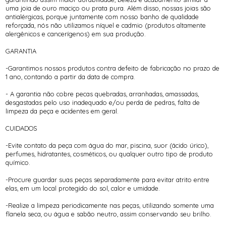
uma joia de ouro maciço ou prata pura. Além disso, nossas joias são
antialérgicas, porque juntamente com nosso banho de qualidade
reforçada, nós não utilizamos níquel e cadmio (produtos altamente
alergênicos e cancerígenos) em sua produção.
GARANTIA
-Garantimos nossos produtos contra defeito de fabricação no prazo de
1 ano, contando a partir da data de compra.
- A garantia não cobre pecas quebradas, arranhadas, amassadas,
desgastadas pelo uso inadequado e/ou perda de pedras, falta de
limpeza da peça e acidentes em geral.
CUIDADOS
-Evite contato da peça com água do mar, piscina, suor (ácido úrico),
perfumes, hidratantes, cosméticos, ou qualquer outro tipo de produto
químico.
-Procure guardar suas peças separadamente para evitar atrito entre
elas, em um local protegido do sol, calor e umidade.
-Realize a limpeza periodicamente nas peças, utilizando somente uma
flanela seca, ou água e sabão neutro, assim conservando seu brilho.