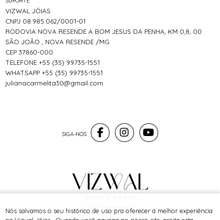
SUPORTE
VIZWAL JÓIAS
CNPJ 08.985.062/0001-01
RODOVIA NOVA RESENDE A BOM JESUS DA PENHA, KM 0,8, 00
SÃO JOÃO , NOVA RESENDE /MG
CEP 37860-000
TELEFONE +55 (35) 99735-1551
WHATSAPP +55 (35) 99735-1551
julianacarmelita30@gmail.com
® TODOS DIREITOS RESERVADOS
Nós salvamos o seu histórico de uso pra oferecer a melhor experiência