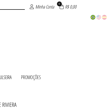
0
Minha Conta
R$ 0,00
ULSEIRA
PROMOÇÕES
 RIVIERA
 OURO
ÕES
TO
UE
TE
RA
O