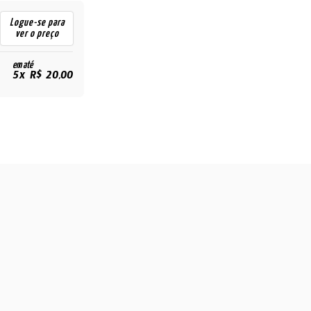
Logue-se para
ver o preço
em até
5x R$ 20,00