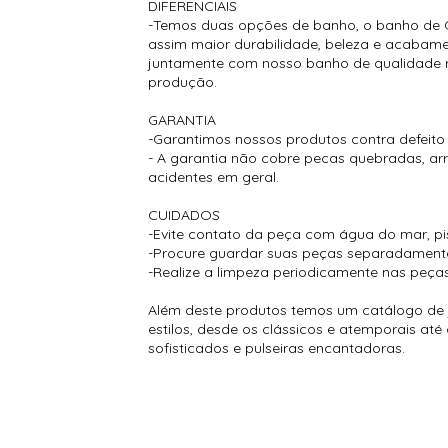
DIFERENCIAIS
-Temos duas opções de banho, o banho de O
assim maior durabilidade, beleza e acabamen
juntamente com nosso banho de qualidade re
produção.
GARANTIA
-Garantimos nossos produtos contra defeito
- A garantia não cobre pecas quebradas, a
acidentes em geral.
CUIDADOS
-Evite contato da peça com água do mar, pisc
-Procure guardar suas peças separadamente p
-Realize a limpeza periodicamente nas peças
Além deste produtos temos um catálogo de j
estilos, desde os clássicos e atemporais at
sofisticados e pulseiras encantadoras.