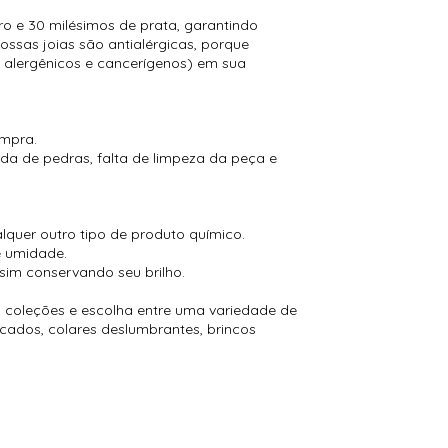
 e 30 milésimos de prata, garantindo
ossas joias são antialérgicas, porque
 alergênicos e cancerígenos) em sua
ompra.
a de pedras, falta de limpeza da peça e
alquer outro tipo de produto químico.
e umidade.
sim conservando seu brilho.
 coleções e escolha entre uma variedade de
icados, colares deslumbrantes, brincos