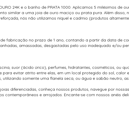
URO 24K e o banho de PRATA 1000. Aplicamos 5 milésimos de ouro
to similar a uma joia de ouro maciço ou prata pura. Além disso, n
forçada, nós não utilizamos níquel e cadmio (produtos altamente
 de fabricação no prazo de 1 ano, contando a partir da data de c
rranhadas, amassadas, desgastadas pelo uso inadequado e/ou perd
ina, suor (ácido úrico), perfumes, hidratantes, cosméticos, ou qu
ara evitar atrito entre elas, em um local protegido do sol, calor 
, utilizando somente uma flanela seca, ou água e sabão neutro, as
oias diferenciadas, conheça nossos produtos, navegue por nossas
é os contemporâneos e arrojados. Encante-se com nossos anéis del