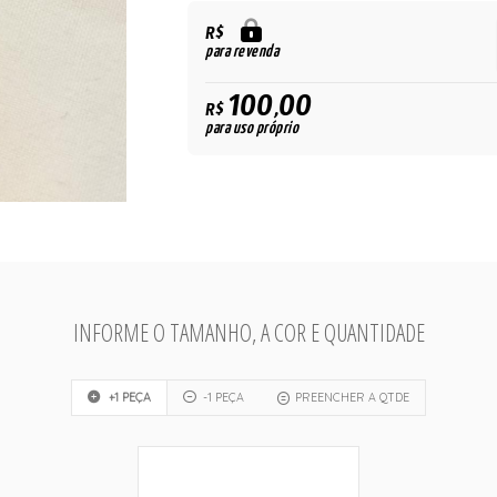
R$
para revenda
100,00
R$
para uso próprio
INFORME O TAMANHO, A COR E QUANTIDADE
+1 PEÇA
-1 PEÇA
PREENCHER A QTDE