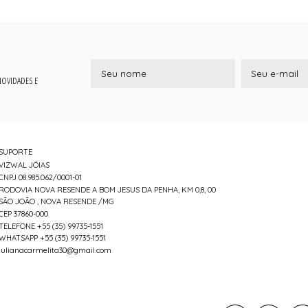
 NOVIDADES E
SUPORTE
VIZWAL JÓIAS
CNPJ 08.985.062/0001-01
RODOVIA NOVA RESENDE A BOM JESUS DA PENHA, KM 0,8, 00
SÃO JOÃO , NOVA RESENDE /MG
CEP 37860-000
TELEFONE +55 (35) 99735-1551
WHATSAPP +55 (35) 99735-1551
julianacarmelita30@gmail.com