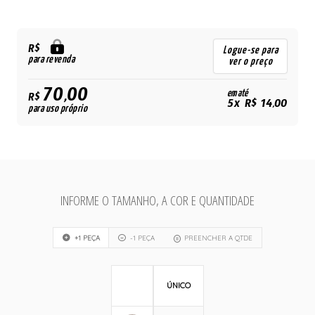
R$
Logue-se para
para revenda
ver o preço
70,00
em até
R$
5x R$ 14,00
para uso próprio
INFORME O TAMANHO, A COR E QUANTIDADE
+1 PEÇA
-1 PEÇA
PREENCHER A QTDE
ÚNICO