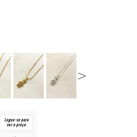
Logue-se para
ver o preço