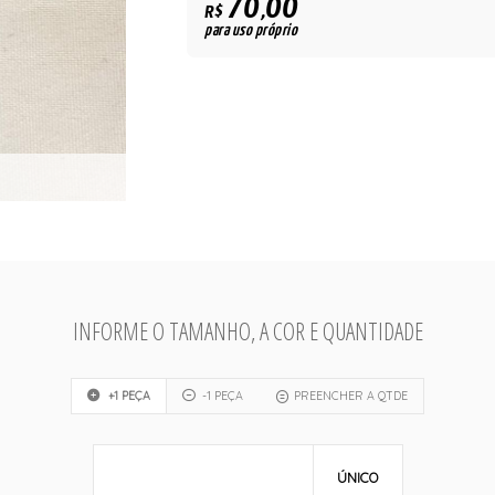
70,00
R$
para uso próprio
INFORME O TAMANHO, A COR E QUANTIDADE
+1 PEÇA
-1 PEÇA
PREENCHER A QTDE
ÚNICO