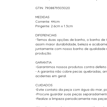
GTIN: 7908879303020
MEDIDAS
Corrente: 44cm
Pingente: 2.6cm x 1.3cm
DIFERENCIAIS
-Temos duas opções de banho, o banho de O
assim maior durabilidade, beleza e acabamen
juntamente com nosso banho de qualidade re
produção.
GARANTIA
-Garantimos nossos produtos contra defeito
- A garantia não cobre pecas quebradas, a
acidentes em geral.
CUIDADOS
-Evite contato da peça com água do mar, pisc
-Procure guardar suas peças separadamente p
-Realize a limpeza periodicamente nas peças