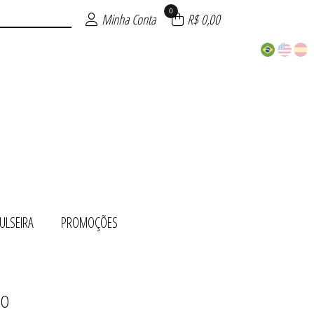
0
Minha Conta
R$ 0,00
ULSEIRA
PROMOÇÕES
DO
 OURO
ÕES
TO
UE
TE
RA
O