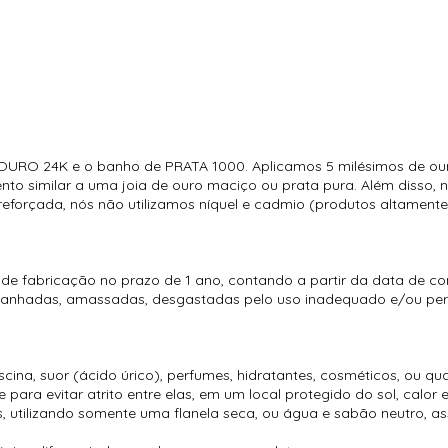
URO 24K e o banho de PRATA 1000. Aplicamos 5 milésimos de ouro
to similar a uma joia de ouro maciço ou prata pura. Além disso, n
forçada, nós não utilizamos níquel e cadmio (produtos altamente
 de fabricação no prazo de 1 ano, contando a partir da data de c
rranhadas, amassadas, desgastadas pelo uso inadequado e/ou perd
ina, suor (ácido úrico), perfumes, hidratantes, cosméticos, ou qu
ara evitar atrito entre elas, em um local protegido do sol, calor 
, utilizando somente uma flanela seca, ou água e sabão neutro, as