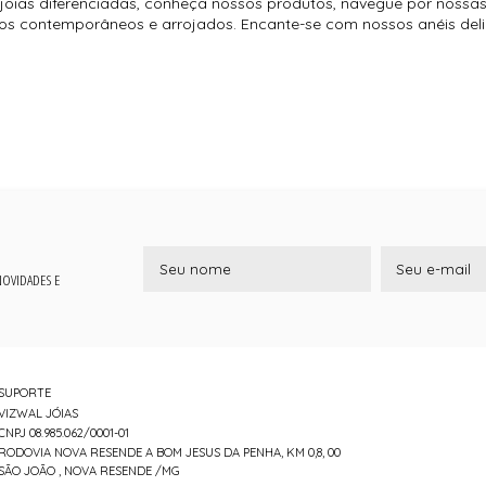
oias diferenciadas, conheça nossos produtos, navegue por nossas
é os contemporâneos e arrojados. Encante-se com nossos anéis del
 NOVIDADES E
SUPORTE
VIZWAL JÓIAS
CNPJ 08.985.062/0001-01
RODOVIA NOVA RESENDE A BOM JESUS DA PENHA, KM 0,8, 00
SÃO JOÃO , NOVA RESENDE /MG