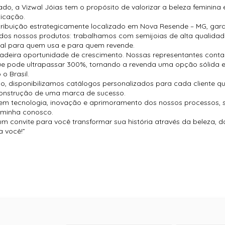
, a Vizwal Jóias tem o propósito de valorizar a beleza feminina
ticação.
ribuição estrategicamente localizado em Nova Resende – MG, garan
a dos nossos produtos: trabalhamos com semijoias de alta qualida
real para quem usa e para quem revende.
adeira oportunidade de crescimento. Nossas representantes con
e pode ultrapassar 300%, tornando a revenda uma opção sólida e 
o Brasil.
o, disponibilizamos catálogos personalizados para cada cliente que
construção de uma marca de sucesso.
em tecnologia, inovação e aprimoramento dos nossos processos, 
aminha conosco.
 convite para você transformar sua história através da beleza, d
a você!”