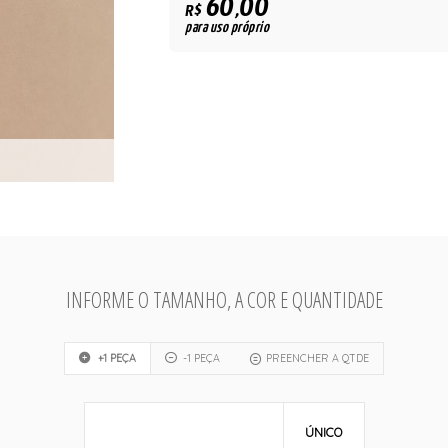
60,00
R$
para uso próprio
INFORME O TAMANHO, A COR E QUANTIDADE
+1 PEÇA
-1 PEÇA
PREENCHER A QTDE
ÚNICO