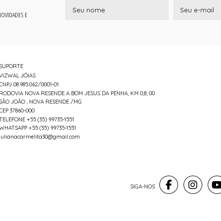
 NOVIDADES E
SUPORTE
VIZWAL JÓIAS
CNPJ 08.985.062/0001-01
RODOVIA NOVA RESENDE A BOM JESUS DA PENHA, KM 0,8, 00
SÃO JOÃO , NOVA RESENDE /MG
CEP 37860-000
TELEFONE +55 (35) 99735-1551
WHATSAPP +55 (35) 99735-1551
julianacarmelita30@gmail.com