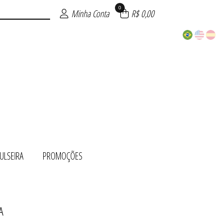
0
Minha Conta
R$ 0,00
ULSEIRA
PROMOÇÕES
A
 OURO
ÕES
TO
UE
TE
RA
O