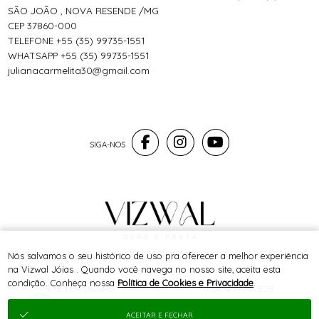
SÃO JOÃO , NOVA RESENDE /MG
CEP 37860-000
TELEFONE +55 (35) 99735-1551
WHATSAPP +55 (35) 99735-1551
julianacarmelita30@gmail.com
® TODOS DIREITOS RESERVADOS
Nós salvamos o seu histórico de uso pra oferecer a melhor experiência
na Vizwal Jóias . Quando você navega no nosso site, aceita esta
condição. Conheça nossa
Política de Cookies e Privacidade
.
SITE 100% SEGURO
PLATAFORMA B2B
ACEITAR E FECHAR