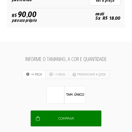
ver o preço
90,00
em até
R$
5x R$ 18,00
para uso próprio
INFORME O TAMANHO, A COR E QUANTIDADE
+1 PEÇA
-1 PEÇA
PREENCHER A QTDE
TAM. ÚNICO
COMPRAR