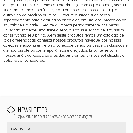
em geral. CUIDADOS -Evite contato da peça com água do mar, piscina,
suor (ácido úrico), perfumes, hidratantes, cosméticos, ou qualquer
outro tipo de produto químico. -Procure guardar suas peças
separadamente para evitar atrito entre elas, em um local protegido do
sol, calor e umidade. -Realize a limpeza periodicamente nas peças,
utilizando somente uma flanela seca, ou água e sabão neutro, assim
conservando seu brilho. Além deste produtos temos um catálogo de
joias diferenciadas, conheça nossos produtos, navegue por nossas
coleções e escolha entre uma variedade de estilos, desde os clássicos e
atemporais até os contemporâneos e arrojados. Encante-se com
nossos anéis delicados, colares deslumbrantes, brincos sofisticados e
pulseiras encantadoras.
NEWSLETTER
SEJA A PRIMEIRA A SABER DE NOSSAS NOVIDADES E PROMOÇÕES!