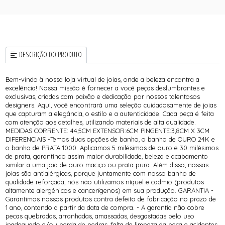
DESCRIÇÃO DO PRODUTO
Bem-vindo à nossa loja virtual de joias, onde a beleza encontra a
excelência! Nossa missão é fornecer a você peças deslumbrantes e
exclusivas, criadas com paixão e dedicação por nossos talentosos
designers. Aqui, você encontrará uma seleção cuidadosamente de joias
que capturam a elegância, o estilo e a autenticidade. Cada peça é feita
com atenção aos detalhes, utilizando materiais de alta qualidade.
MEDIDAS CORRENTE: 44,5CM EXTENSOR:6CM PINGENTE:3,8CM X 3CM
DIFERENCIAIS -Temos duas opções de banho, o banho de OURO 24K e
o banho de PRATA 1000. Aplicamos 5 milésimos de ouro e 30 milésimos
de prata, garantindo assim maior durabilidade, beleza e acabamento
similar a uma joia de ouro maciço ou prata pura. Além disso, nossas
joias são antialérgicas, porque juntamente com nosso banho de
qualidade reforçada, nós não utilizamos níquel e cadmio (produtos
altamente alergênicos e cancerígenos) em sua produção. GARANTIA -
Garantimos nossos produtos contra defeito de fabricação no prazo de
1 ano, contando a partir da data de compra. - A garantia não cobre
pecas quebradas, arranhadas, amassadas, desgastadas pelo uso
inadequado e/ou perda de pedras, falta de limpeza da peça e acidentes