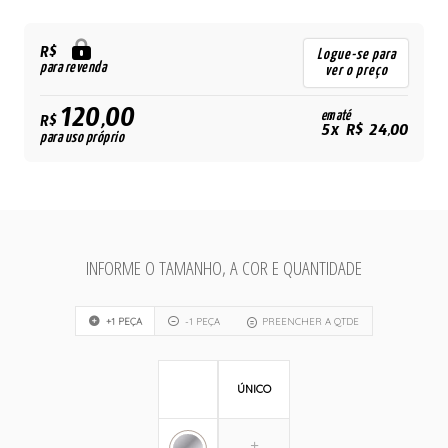
R$
Logue-se para
para revenda
ver o preço
120,00
em até
R$
5x R$ 24,00
para uso próprio
INFORME O TAMANHO, A COR E QUANTIDADE
+1 PEÇA
-1 PEÇA
PREENCHER A QTDE
ÚNICO