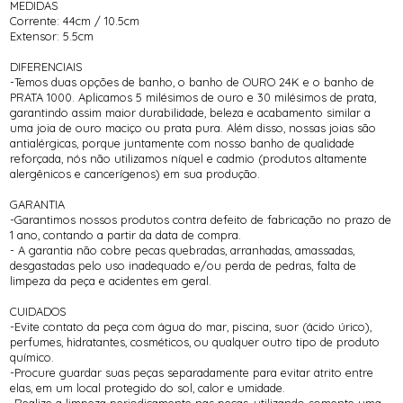
MEDIDAS
Corrente: 44cm / 10.5cm
Extensor: 5.5cm
DIFERENCIAIS
-Temos duas opções de banho, o banho de OURO 24K e o banho de
PRATA 1000. Aplicamos 5 milésimos de ouro e 30 milésimos de prata,
garantindo assim maior durabilidade, beleza e acabamento similar a
uma joia de ouro maciço ou prata pura. Além disso, nossas joias são
antialérgicas, porque juntamente com nosso banho de qualidade
reforçada, nós não utilizamos níquel e cadmio (produtos altamente
alergênicos e cancerígenos) em sua produção.
GARANTIA
-Garantimos nossos produtos contra defeito de fabricação no prazo de
1 ano, contando a partir da data de compra.
- A garantia não cobre pecas quebradas, arranhadas, amassadas,
desgastadas pelo uso inadequado e/ou perda de pedras, falta de
limpeza da peça e acidentes em geral.
CUIDADOS
-Evite contato da peça com água do mar, piscina, suor (ácido úrico),
perfumes, hidratantes, cosméticos, ou qualquer outro tipo de produto
químico.
-Procure guardar suas peças separadamente para evitar atrito entre
elas, em um local protegido do sol, calor e umidade.