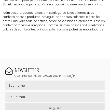
-Realize a limpeza periodicamente nas peças, utilizando somente uma
flanela seca, ou água e sabão neutro, assim conservando seu brilho.
Além deste produtos temos um catálogo de joias diferenciadas,
conheça nossos produtos, navegue por nossas coleções e escolha
entre uma variedade de estilos, desde os clássicos e atemporais até os
contemporâneos e arrojados. Encante-se com nossos anéis delicados,
colares deslumbrantes, brincos sofisticados e pulseiras encantadoras.
NEWSLETTER
SEJA A PRIMEIRA A SABER DE NOSSAS NOVIDADES E PROMOÇÕES!
EU QUERO