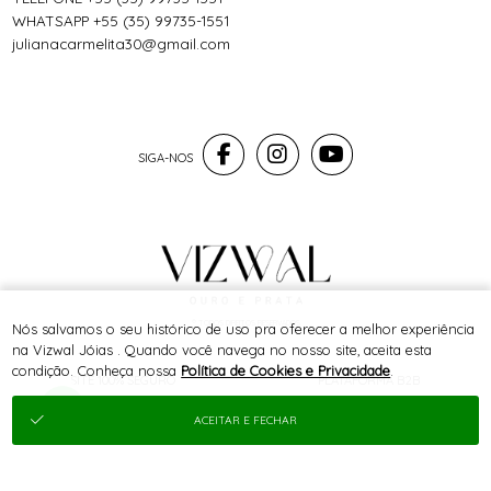
WHATSAPP +55 (35) 99735-1551
julianacarmelita30@gmail.com
® TODOS DIREITOS RESERVADOS
Nós salvamos o seu histórico de uso pra oferecer a melhor experiência
na Vizwal Jóias . Quando você navega no nosso site, aceita esta
condição. Conheça nossa
Política de Cookies e Privacidade
.
SITE 100% SEGURO
PLATAFORMA B2B
ACEITAR E FECHAR