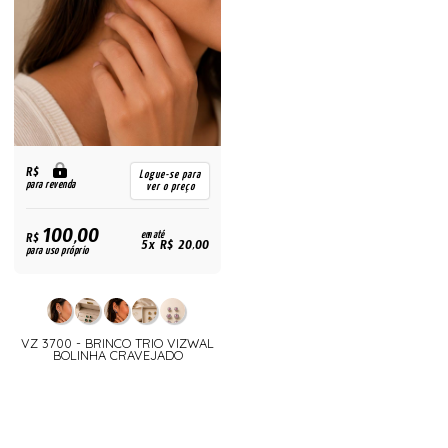
R$
Logue-se para
para revenda
ver o preço
100,00
R$
em até
5x R$ 20,00
para uso próprio
VZ 3700 - BRINCO TRIO VIZWAL
BOLINHA CRAVEJADO