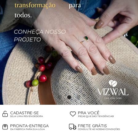
CADASTRE-SE
PRA VOCÊ
SEJA UMA REVENDEDORA
PEÇAS QUE SÃO TENDÊNCIAS!
PRONTA-ENTREGA
FRETE GRÁTIS
DA FÁBRICA PARA SUA LOJA
CONSULTE AS NOSSAS CONDIÇÕES