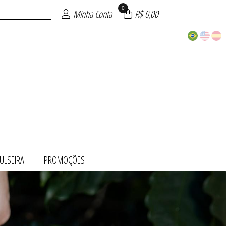
0
Minha Conta
R$ 0,00
ULSEIRA
PROMOÇÕES
 OURO
ÕES
TO
UE
TE
RA
O