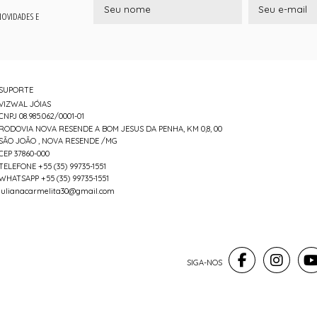
 NOVIDADES E
SUPORTE
VIZWAL JÓIAS
CNPJ 08.985.062/0001-01
RODOVIA NOVA RESENDE A BOM JESUS DA PENHA, KM 0,8, 00
SÃO JOÃO , NOVA RESENDE /MG
CEP 37860-000
TELEFONE +55 (35) 99735-1551
WHATSAPP +55 (35) 99735-1551
julianacarmelita30@gmail.com