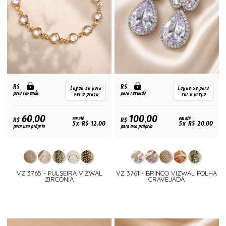
R$
R$
Logue-se para
Logue-se para
para revenda
para revenda
ver o preço
ver o preço
60,00
100,00
R$
em até
R$
em até
5x R$ 12,00
5x R$ 20,00
para uso próprio
para uso próprio
VZ 3765 - PULSEIRA VIZWAL
VZ 3761 - BRINCO VIZWAL FOLHA
ZIRCÔNIA
CRAVEJADA