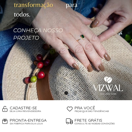
CADASTRE-SE
PRA VOCÊ
SEJA UMA REVENDEDORA
PEÇAS QUE SÃO TENDÊNCIAS!
PRONTA-ENTREGA
FRETE GRÁTIS
DA FÁBRICA PARA SUA LOJA
CONSULTE AS NOSSAS CONDIÇÕES