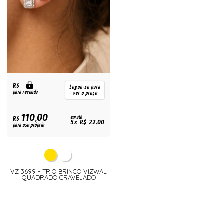
R$
Logue-se para
para revenda
ver o preço
110,00
R$
em até
5x R$ 22,00
para uso próprio
VZ 3699 - TRIO BRINCO VIZWAL
QUADRADO CRAVEJADO