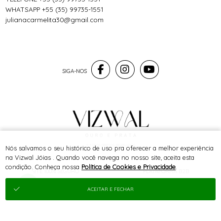
WHATSAPP +55 (35) 99735-1551
julianacarmelita30@gmail.com
® TODOS DIREITOS RESERVADOS
Nós salvamos o seu histórico de uso pra oferecer a melhor experiência
na Vizwal Jóias . Quando você navega no nosso site, aceita esta
condição. Conheça nossa
Política de Cookies e Privacidade
.
SITE 100% SEGURO
PLATAFORMA B2B
ACEITAR E FECHAR