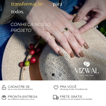
CADASTRE-SE
PRA VOCÊ
SEJA UMA REVENDEDORA
PEÇAS QUE SÃO TENDÊNCIAS!
PRONTA-ENTREGA
FRETE GRÁTIS
DA FÁBRICA PARA SUA LOJA
CONSULTE AS NOSSAS CONDIÇÕES