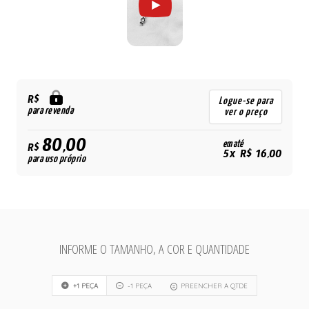
R$
Logue-se para
para revenda
ver o preço
80,00
em até
R$
5x R$ 16,00
para uso próprio
INFORME O TAMANHO, A COR E QUANTIDADE
+1 PEÇA
-1 PEÇA
PREENCHER A QTDE