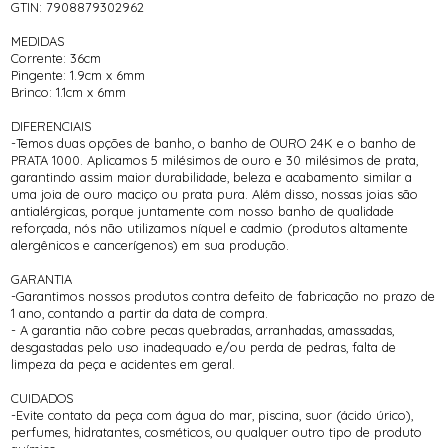
GTIN: 7908879302962
MEDIDAS
Corrente: 36cm
Pingente: 1.9cm x 6mm
Brinco: 1.1cm x 6mm
DIFERENCIAIS
-Temos duas opções de banho, o banho de OURO 24K e o banho de
PRATA 1000. Aplicamos 5 milésimos de ouro e 30 milésimos de prata,
garantindo assim maior durabilidade, beleza e acabamento similar a
uma joia de ouro maciço ou prata pura. Além disso, nossas joias são
antialérgicas, porque juntamente com nosso banho de qualidade
reforçada, nós não utilizamos níquel e cadmio (produtos altamente
alergênicos e cancerígenos) em sua produção.
GARANTIA
-Garantimos nossos produtos contra defeito de fabricação no prazo de
1 ano, contando a partir da data de compra.
- A garantia não cobre pecas quebradas, arranhadas, amassadas,
desgastadas pelo uso inadequado e/ou perda de pedras, falta de
limpeza da peça e acidentes em geral.
CUIDADOS
-Evite contato da peça com água do mar, piscina, suor (ácido úrico),
perfumes, hidratantes, cosméticos, ou qualquer outro tipo de produto