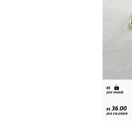
R$
para revenda
36,00
R$
para uso próprio