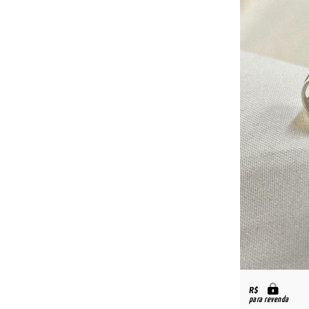
R$
para revenda