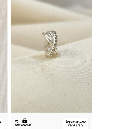
R$
a
Logue-se para
para revenda
ver o preço