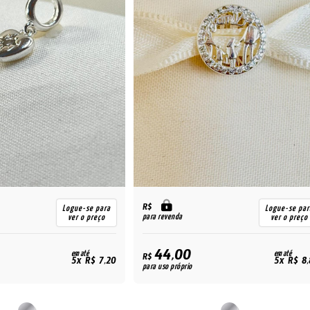
R$
Logue-se para
Logue-se par
para revenda
ver o preço
ver o preço
44,00
em até
em até
R$
5x R$ 7,20
5x R$ 8
para uso próprio