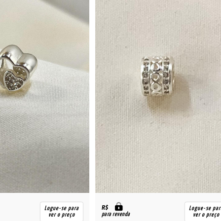
R$
Logue-se para
Logue-se par
para revenda
ver o preço
ver o preço