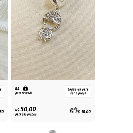
R$
a
Logue-se para
para revenda
ver o preço
50,00
em até
R$
,80
5x R$ 10,00
para uso próprio