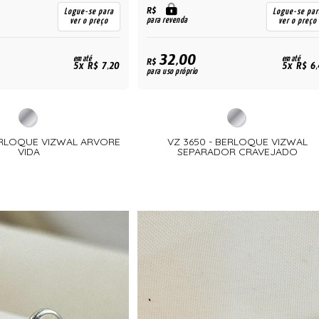
R$
Logue-se para
Logue-se par
para revenda
ver o preço
ver o preço
32,00
em até
em até
R$
5x R$ 7,20
5x R$ 6
para uso próprio
BERLOQUE VIZWAL ARVORE
VZ 3650 - BERLOQUE VIZWAL
VIDA
SEPARADOR CRAVEJADO