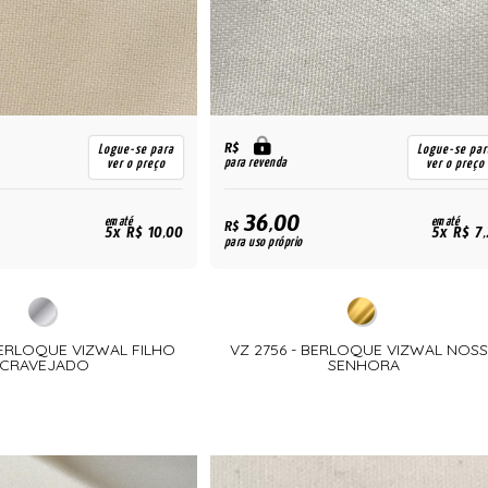
R$
Logue-se para
Logue-se par
para revenda
ver o preço
ver o preço
36,00
em até
em até
R$
5x R$ 10,00
5x R$ 7
para uso próprio
BERLOQUE VIZWAL FILHO
VZ 2756 - BERLOQUE VIZWAL NOS
CRAVEJADO
SENHORA