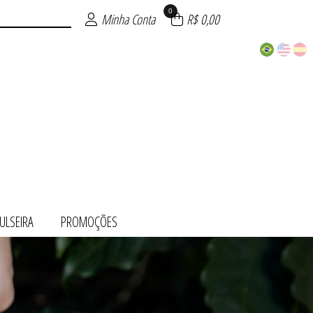
0
Minha Conta
R$ 0,00
ULSEIRA
PROMOÇÕES
 OURO
ÕES
TO
UE
TE
RA
O