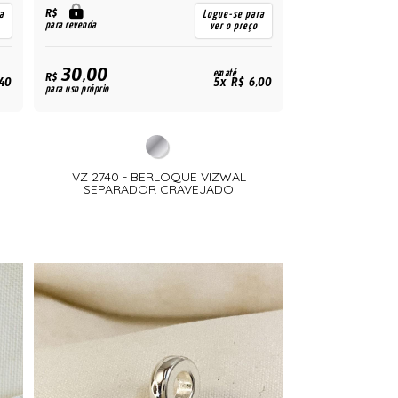
R$
a
Logue-se para
para revenda
ver o preço
30,00
em até
R$
,40
5x R$ 6,00
para uso próprio
VZ 2740 - BERLOQUE VIZWAL
SEPARADOR CRAVEJADO