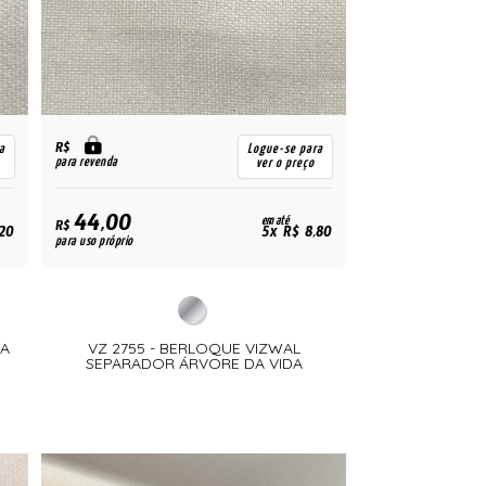
R$
a
Logue-se para
para revenda
ver o preço
44,00
em até
R$
,20
5x R$ 8,80
para uso próprio
SA
VZ 2755 - BERLOQUE VIZWAL
SEPARADOR ÁRVORE DA VIDA