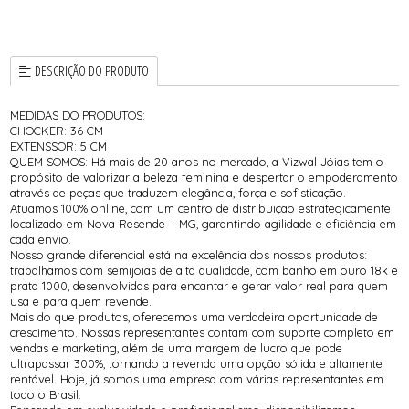
DESCRIÇÃO DO PRODUTO
MEDIDAS DO PRODUTOS:
CHOCKER: 36 CM
EXTENSSOR: 5 CM
QUEM SOMOS: Há mais de 20 anos no mercado, a Vizwal Jóias tem o
propósito de valorizar a beleza feminina e despertar o empoderamento
através de peças que traduzem elegância, força e sofisticação.
Atuamos 100% online, com um centro de distribuição estrategicamente
localizado em Nova Resende – MG, garantindo agilidade e eficiência em
cada envio.
Nosso grande diferencial está na excelência dos nossos produtos:
trabalhamos com semijoias de alta qualidade, com banho em ouro 18k e
prata 1000, desenvolvidas para encantar e gerar valor real para quem
usa e para quem revende.
Mais do que produtos, oferecemos uma verdadeira oportunidade de
crescimento. Nossas representantes contam com suporte completo em
vendas e marketing, além de uma margem de lucro que pode
ultrapassar 300%, tornando a revenda uma opção sólida e altamente
rentável. Hoje, já somos uma empresa com várias representantes em
todo o Brasil.