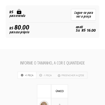
R$
Logue-se para
para revenda
ver o preço
80,00
em até
R$
5x R$ 16,00
para uso próprio
INFORME O TAMANHO, A COR E QUANTIDADE
+1 PEÇA
-1 PEÇA
PREENCHER A QTDE
ÚNICO