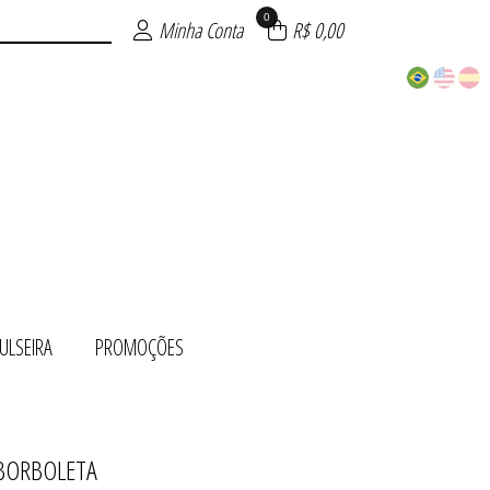
0
Minha Conta
R$ 0,00
ULSEIRA
PROMOÇÕES
 BORBOLETA
 OURO
ÕES
TO
UE
TE
RA
O