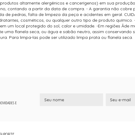
 (produtos altamente alergênicos e cancerígenos) em sua produç
 ano, contando a partir da data de compra. - A garantia não cobr
a de pedras, falta de limpeza da peça e acidentes em geral. CU
hidratantes, cosméticos, ou qualquer outro tipo de produto químico
 em um local protegido do sol, calor e umidade. -Em regiões Âde mui
te uma flanela seca, ou água e sabão neutro, assim conservando 
a. Para limpa-las pode ser utilizado limpa prata ou flanela seca.
 NOVIDADES E
SUPORTE