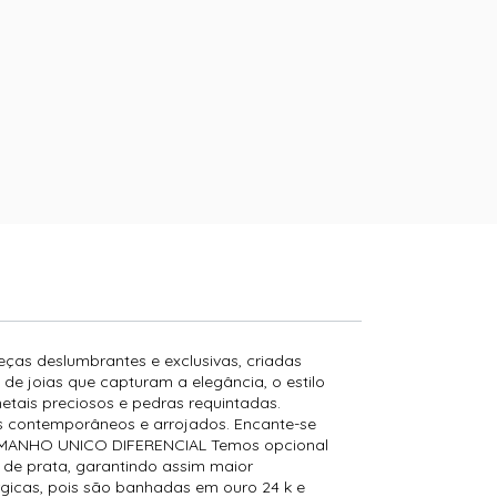
peças deslumbrantes e exclusivas, criadas
e joias que capturam a elegância, o estilo
etais preciosos e pedras requintadas.
os contemporâneos e arrojados. Encante-se
: TAMANHO UNICO DIFERENCIAL Temos opcional
 de prata, garantindo assim maior
rgicas, pois são banhadas em ouro 24 k e