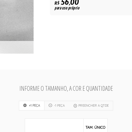
56,00
R$
para uso próprio
INFORME O TAMANHO, A COR E QUANTIDADE
+1 PEÇA
-1 PEÇA
PREENCHER A QTDE
TAM. ÚNICO