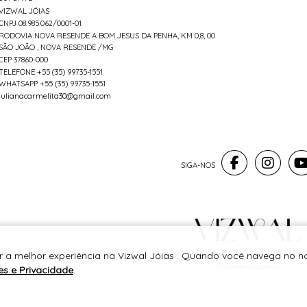
VIZWAL JÓIAS
CNPJ 08.985.062/0001-01
RODOVIA NOVA RESENDE A BOM JESUS DA PENHA, KM 0,8, 00
SÃO JOÃO , NOVA RESENDE /MG
CEP 37860-000
TELEFONE +55 (35) 99735-1551
WHATSAPP +55 (35) 99735-1551
julianacarmelita30@gmail.com
r a melhor experiência na Vizwal Jóias . Quando você navega no no
es e Privacidade
.
® TODOS DIREITOS RESERVADOS