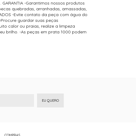
ão. GARANTIA -Garantimos nossos produtos
e pecas quebradas, arranhadas, amassadas,
IDADOS -Evite contato da peça com água do
. -Procure guardar suas peças
to calor ou praias, realize a limpeza
seu brilho. -As peças em prata 1000 podem
EU QUERO
COMPRAS