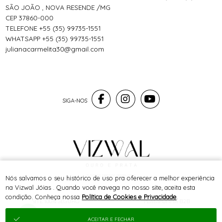
SÃO JOÃO , NOVA RESENDE /MG
CEP 37860-000
TELEFONE +55 (35) 99735-1551
WHATSAPP +55 (35) 99735-1551
julianacarmelita30@gmail.com
® TODOS DIREITOS RESERVADOS
Nós salvamos o seu histórico de uso pra oferecer a melhor experiência
na Vizwal Jóias . Quando você navega no nosso site, aceita esta
condição. Conheça nossa
Política de Cookies e Privacidade
.
SITE 100% SEGURO
PLATAFORMA B2B
ACEITAR E FECHAR