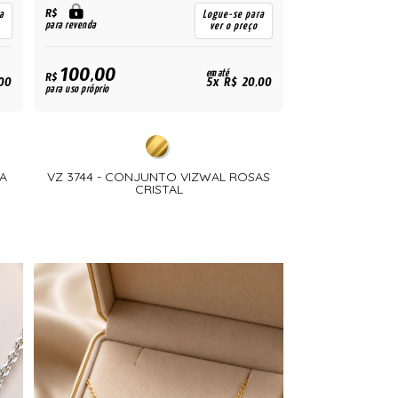
R$
a
Logue-se para
para revenda
ver o preço
100,00
em até
R$
00
5x R$ 20,00
para uso próprio
A
VZ 3744 - CONJUNTO VIZWAL ROSAS
CRISTAL