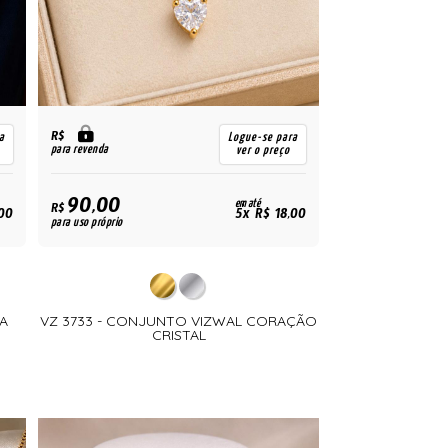
R$
a
Logue-se para
para revenda
ver o preço
90,00
em até
R$
00
5x R$ 18,00
para uso próprio
A
VZ 3733 - CONJUNTO VIZWAL CORAÇÃO
CRISTAL