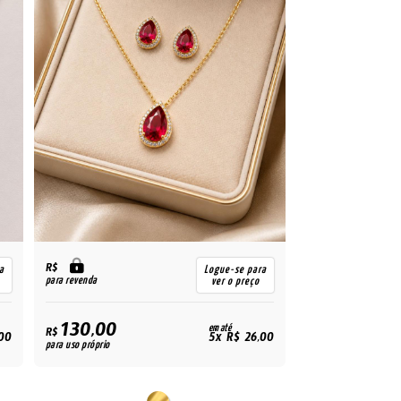
R$
a
Logue-se para
para revenda
ver o preço
130,00
em até
R$
00
5x R$ 26,00
para uso próprio