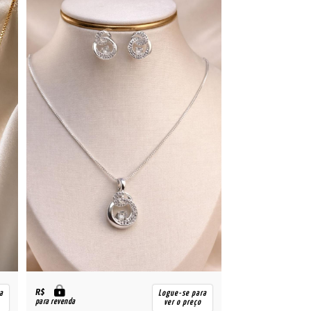
R$
a
Logue-se para
para revenda
ver o preço