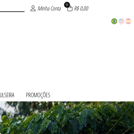
0
Minha Conta
R$ 0,00
ULSEIRA
PROMOÇÕES
 OURO
ÕES
TO
UE
TE
RA
O