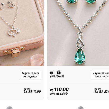
R$
Logue-se para
Logue-se par
para revenda
ver o preço
ver o preço
110,00
em até
em até
R$
5x R$ 14,00
5x R$ 22,
para uso próprio