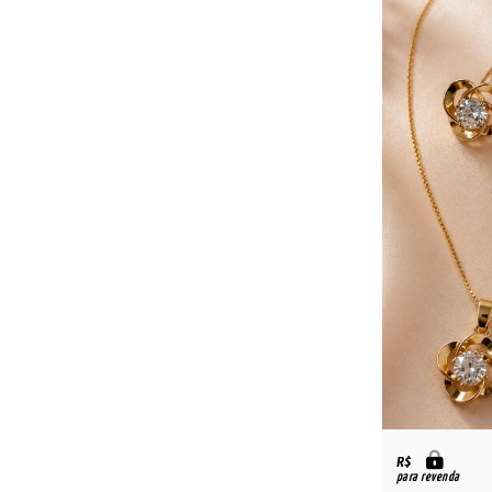
R$
para revenda