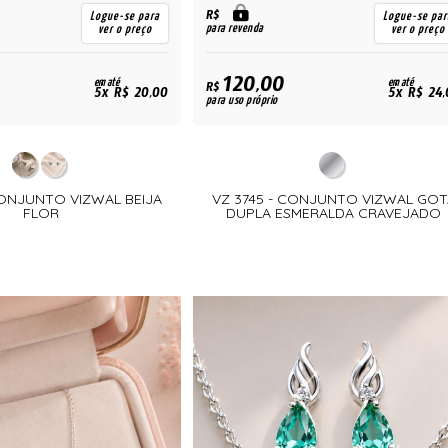
R$
Logue-se para
Logue-se par
para revenda
ver o preço
ver o preço
120,00
em até
em até
R$
5x R$ 20,00
5x R$ 24,
para uso próprio
CONJUNTO VIZWAL BEIJA
VZ 3745 - CONJUNTO VIZWAL GOT
FLOR
DUPLA ESMERALDA CRAVEJADO