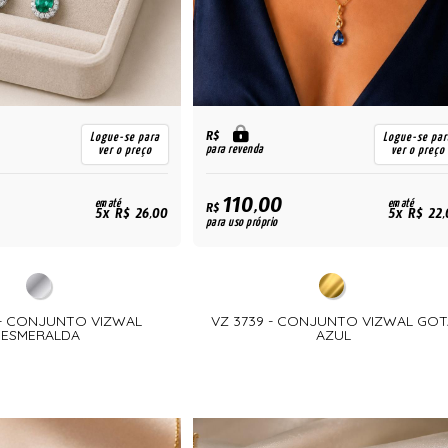
R$
Logue-se para
Logue-se par
para revenda
ver o preço
ver o preço
110,00
em até
em até
R$
5x R$ 26,00
5x R$ 22,
para uso próprio
 - CONJUNTO VIZWAL
VZ 3739 - CONJUNTO VIZWAL GOT
ESMERALDA
AZUL