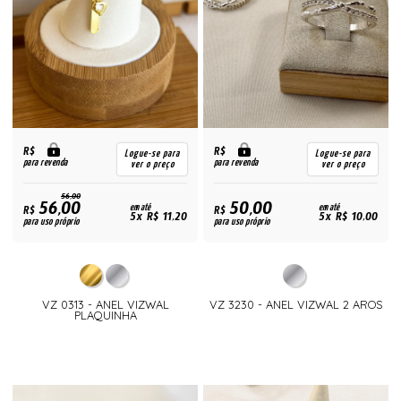
R$
R$
Logue-se para
Logue-se para
para revenda
para revenda
ver o preço
ver o preço
56,00
56,00
50,00
R$
em até
R$
em até
5x R$ 11,20
5x R$ 10,00
para uso próprio
para uso próprio
VZ 0313 - ANEL VIZWAL
VZ 3230 - ANEL VIZWAL 2 AROS
PLAQUINHA