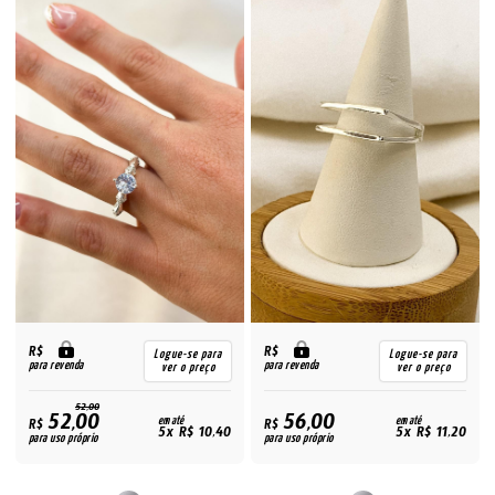
R$
R$
Logue-se para
Logue-se para
para revenda
para revenda
ver o preço
ver o preço
52,00
52,00
56,00
R$
em até
R$
em até
5x R$ 10,40
5x R$ 11,20
para uso próprio
para uso próprio