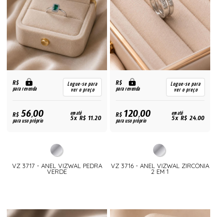
R$
R$
Logue-se para
Logue-se para
para revenda
para revenda
ver o preço
ver o preço
56,00
120,00
R$
em até
R$
em até
5x R$ 11,20
5x R$ 24,00
para uso próprio
para uso próprio
VZ 3717 - ANEL VIZWAL PEDRA
VZ 3716 - ANEL VIZWAL ZIRCÔNIA
VERDE
2 EM 1