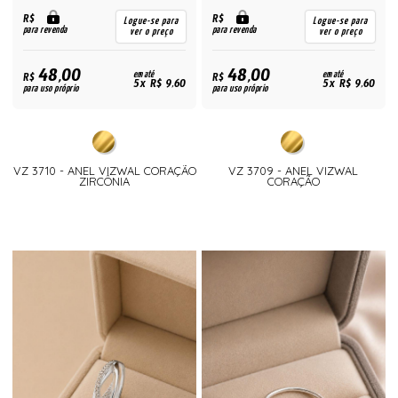
R$
R$
Logue-se para
Logue-se para
para revenda
para revenda
ver o preço
ver o preço
48,00
48,00
R$
em até
R$
em até
5x R$ 9,60
5x R$ 9,60
para uso próprio
para uso próprio
VZ 3710 - ANEL VIZWAL CORAÇÃO
VZ 3709 - ANEL VIZWAL
ZIRCÔNIA
CORAÇÃO