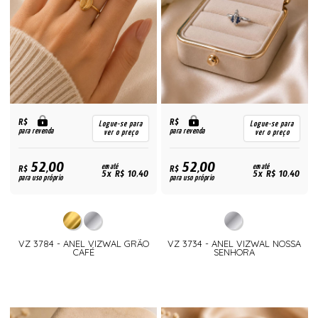
R$
R$
Logue-se para
Logue-se para
para revenda
para revenda
ver o preço
ver o preço
52,00
52,00
R$
em até
R$
em até
5x R$ 10,40
5x R$ 10,40
para uso próprio
para uso próprio
VZ 3784 - ANEL VIZWAL GRÃO
VZ 3734 - ANEL VIZWAL NOSSA
CAFÉ
SENHORA