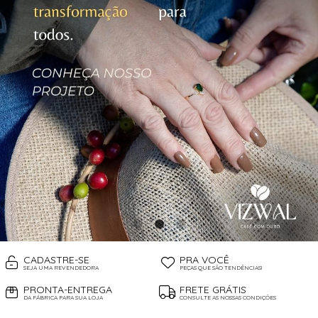
CADASTRE-SE
PRA VOCÊ
SEJA UMA REVENDEDORA
PEÇAS QUE SÃO TENDÊNCIAS!
PRONTA-ENTREGA
FRETE GRÁTIS
DA FÁBRICA PARA SUA LOJA
CONSULTE AS NOSSAS CONDIÇÕES