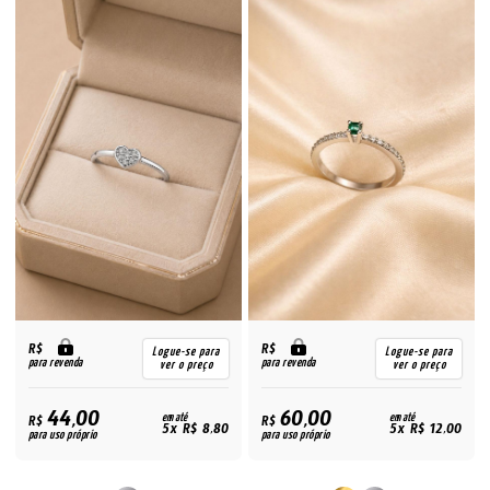
R$
R$
Logue-se para
Logue-se para
para revenda
para revenda
ver o preço
ver o preço
44,00
60,00
R$
em até
R$
em até
5x R$ 8,80
5x R$ 12,00
para uso próprio
para uso próprio