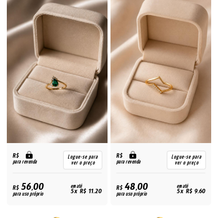
R$
R$
Logue-se para
Logue-se para
para revenda
para revenda
ver o preço
ver o preço
56,00
48,00
R$
em até
R$
em até
5x R$ 11,20
5x R$ 9,60
para uso próprio
para uso próprio