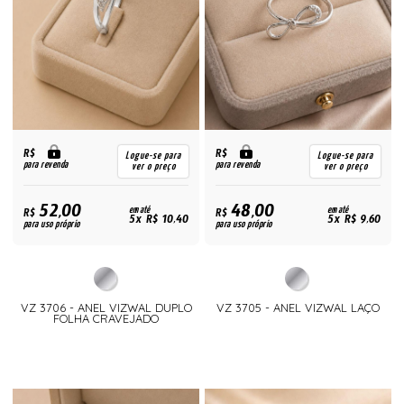
R$
R$
Logue-se para
Logue-se para
para revenda
para revenda
ver o preço
ver o preço
52,00
48,00
R$
em até
R$
em até
5x R$ 10,40
5x R$ 9,60
para uso próprio
para uso próprio
VZ 3706 - ANEL VIZWAL DUPLO
VZ 3705 - ANEL VIZWAL LAÇO
FOLHA CRAVEJADO