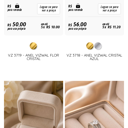
R$
R$
Logue-se para
Logue-se para
para revenda
para revenda
ver o preço
ver o preço
50,00
56,00
R$
em até
R$
em até
5x R$ 10,00
5x R$ 11,20
para uso próprio
para uso próprio
VZ 3719 - ANEL VIZWAL FLOR
VZ 3718 - ANEL VIZWAL CRISTAL
CRISTAL
AZUL