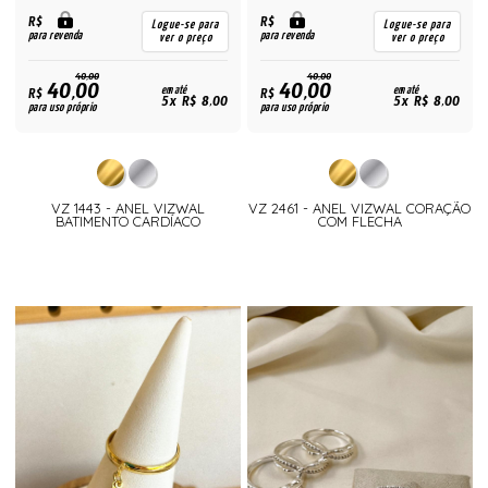
R$
R$
Logue-se para
Logue-se para
para revenda
para revenda
ver o preço
ver o preço
40,00
40,00
40,00
40,00
R$
em até
R$
em até
5x R$ 8,00
5x R$ 8,00
para uso próprio
para uso próprio
VZ 1443 - ANEL VIZWAL
VZ 2461 - ANEL VIZWAL CORAÇÃO
BATIMENTO CARDÍACO
COM FLECHA