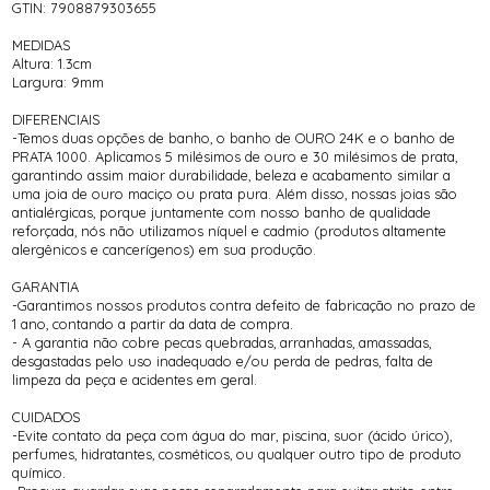
GTIN: 7908879303655
MEDIDAS
Altura: 1.3cm
Largura: 9mm
DIFERENCIAIS
-Temos duas opções de banho, o banho de OURO 24K e o banho de
PRATA 1000. Aplicamos 5 milésimos de ouro e 30 milésimos de prata,
garantindo assim maior durabilidade, beleza e acabamento similar a
uma joia de ouro maciço ou prata pura. Além disso, nossas joias são
antialérgicas, porque juntamente com nosso banho de qualidade
reforçada, nós não utilizamos níquel e cadmio (produtos altamente
alergênicos e cancerígenos) em sua produção.
GARANTIA
-Garantimos nossos produtos contra defeito de fabricação no prazo de
1 ano, contando a partir da data de compra.
- A garantia não cobre pecas quebradas, arranhadas, amassadas,
desgastadas pelo uso inadequado e/ou perda de pedras, falta de
limpeza da peça e acidentes em geral.
CUIDADOS
-Evite contato da peça com água do mar, piscina, suor (ácido úrico),
perfumes, hidratantes, cosméticos, ou qualquer outro tipo de produto
químico.