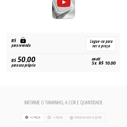
R$
Logue-se para
para revenda
ver o preço
50,00
em até
R$
5x R$ 10,00
para uso próprio
INFORME O TAMANHO, A COR E QUANTIDADE
+1 PEÇA
-1 PEÇA
PREENCHER A QTDE