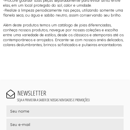
-Procure guardar suas peças separadamente para evitar atrito entre
elas, em um local protegido do sol, calor e umidade.
-Realize a limpeza periodicamente nas peças, utilizando somente uma
flanela seca, ou água e sabão neutro, assim conservando seu brilho.
Além deste produtos temos um catálogo de joias diferenciadas,
conheça nossos produtos, navegue por nossas coleções e escolha
entre uma variedade de estilos, desde os clássicos e atemporais até os
contemporâneos e arrojados. Encante-se com nossos anéis delicados,
colares deslumbrantes, brincos sofisticados e pulseiras encantadoras.
NEWSLETTER
SEJA A PRIMEIRA A SABER DE NOSSAS NOVIDADES E PROMOÇÕES!