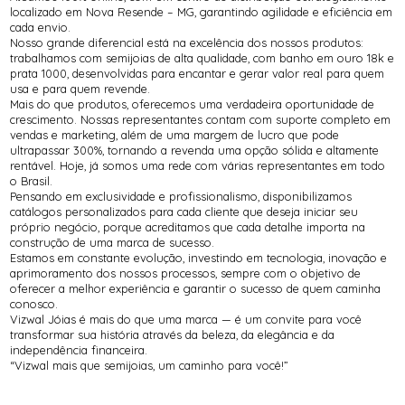
localizado em Nova Resende – MG, garantindo agilidade e eficiência em
cada envio.
Nosso grande diferencial está na excelência dos nossos produtos:
trabalhamos com semijoias de alta qualidade, com banho em ouro 18k e
prata 1000, desenvolvidas para encantar e gerar valor real para quem
usa e para quem revende.
Mais do que produtos, oferecemos uma verdadeira oportunidade de
crescimento. Nossas representantes contam com suporte completo em
vendas e marketing, além de uma margem de lucro que pode
ultrapassar 300%, tornando a revenda uma opção sólida e altamente
rentável. Hoje, já somos uma rede com várias representantes em todo
o Brasil.
Pensando em exclusividade e profissionalismo, disponibilizamos
catálogos personalizados para cada cliente que deseja iniciar seu
próprio negócio, porque acreditamos que cada detalhe importa na
construção de uma marca de sucesso.
Estamos em constante evolução, investindo em tecnologia, inovação e
aprimoramento dos nossos processos, sempre com o objetivo de
oferecer a melhor experiência e garantir o sucesso de quem caminha
conosco.
Vizwal Jóias é mais do que uma marca — é um convite para você
transformar sua história através da beleza, da elegância e da
independência financeira.
“Vizwal mais que semijoias, um caminho para você!”