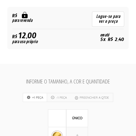
R$
Logue-se para
para revenda
ver o preço
12,00
em até
R$
5x R$ 2,40
para uso próprio
INFORME O TAMANHO, A COR E QUANTIDADE
+1 PEÇA
-1 PEÇA
PREENCHER A QTDE
ÚNICO