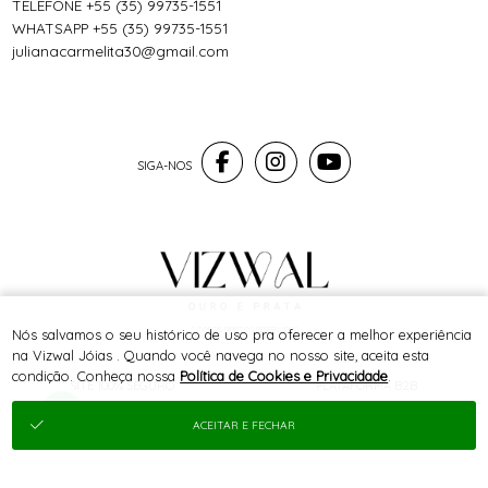
TELEFONE +55 (35) 99735-1551
WHATSAPP +55 (35) 99735-1551
julianacarmelita30@gmail.com
® TODOS DIREITOS RESERVADOS
Nós salvamos o seu histórico de uso pra oferecer a melhor experiência
na Vizwal Jóias . Quando você navega no nosso site, aceita esta
condição. Conheça nossa
Política de Cookies e Privacidade
.
SITE 100% SEGURO
PLATAFORMA B2B
ACEITAR E FECHAR