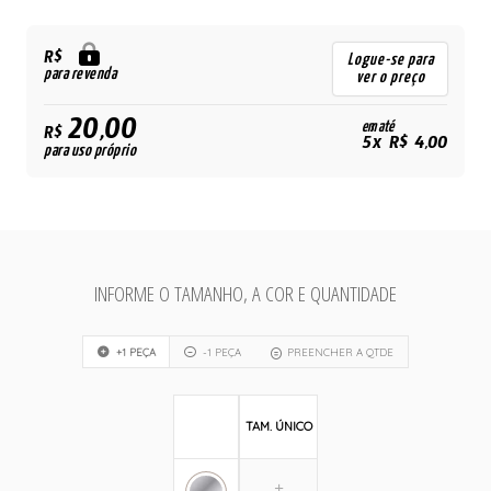
R$
Logue-se para
para revenda
ver o preço
20,00
em até
R$
5x R$ 4,00
para uso próprio
INFORME O TAMANHO, A COR E QUANTIDADE
+1 PEÇA
-1 PEÇA
PREENCHER A QTDE
TAM. ÚNICO