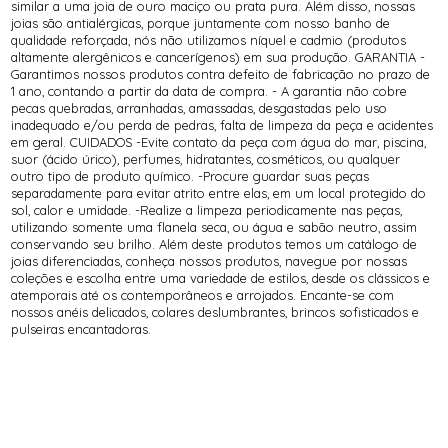
similar a uma joia de ouro maciço ou prata pura. Além disso, nossas
joias são antialérgicas, porque juntamente com nosso banho de
qualidade reforçada, nós não utilizamos níquel e cadmio (produtos
altamente alergênicos e cancerígenos) em sua produção. GARANTIA -
Garantimos nossos produtos contra defeito de fabricação no prazo de
1 ano, contando a partir da data de compra. - A garantia não cobre
pecas quebradas, arranhadas, amassadas, desgastadas pelo uso
inadequado e/ou perda de pedras, falta de limpeza da peça e acidentes
em geral. CUIDADOS -Evite contato da peça com água do mar, piscina,
suor (ácido úrico), perfumes, hidratantes, cosméticos, ou qualquer
outro tipo de produto químico. -Procure guardar suas peças
separadamente para evitar atrito entre elas, em um local protegido do
sol, calor e umidade. -Realize a limpeza periodicamente nas peças,
utilizando somente uma flanela seca, ou água e sabão neutro, assim
conservando seu brilho. Além deste produtos temos um catálogo de
joias diferenciadas, conheça nossos produtos, navegue por nossas
coleções e escolha entre uma variedade de estilos, desde os clássicos e
atemporais até os contemporâneos e arrojados. Encante-se com
nossos anéis delicados, colares deslumbrantes, brincos sofisticados e
pulseiras encantadoras.