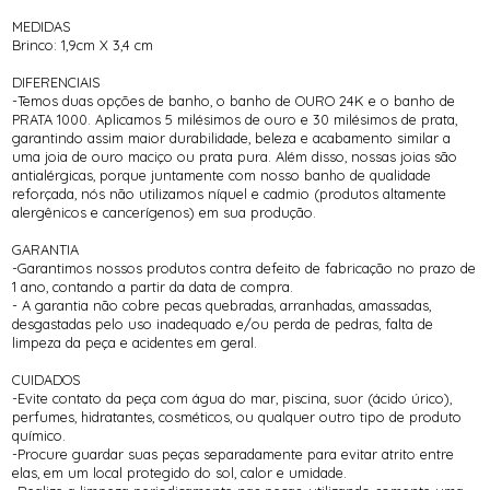
MEDIDAS
Brinco: 1,9cm X 3,4 cm
DIFERENCIAIS
-Temos duas opções de banho, o banho de OURO 24K e o banho de
PRATA 1000. Aplicamos 5 milésimos de ouro e 30 milésimos de prata,
garantindo assim maior durabilidade, beleza e acabamento similar a
uma joia de ouro maciço ou prata pura. Além disso, nossas joias são
antialérgicas, porque juntamente com nosso banho de qualidade
reforçada, nós não utilizamos níquel e cadmio (produtos altamente
alergênicos e cancerígenos) em sua produção.
GARANTIA
-Garantimos nossos produtos contra defeito de fabricação no prazo de
1 ano, contando a partir da data de compra.
- A garantia não cobre pecas quebradas, arranhadas, amassadas,
desgastadas pelo uso inadequado e/ou perda de pedras, falta de
limpeza da peça e acidentes em geral.
CUIDADOS
-Evite contato da peça com água do mar, piscina, suor (ácido úrico),
perfumes, hidratantes, cosméticos, ou qualquer outro tipo de produto
químico.
-Procure guardar suas peças separadamente para evitar atrito entre
elas, em um local protegido do sol, calor e umidade.