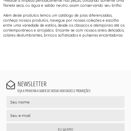
-Realize a limpeza periodicamente nas peças, utilizando somente uma
flanela seca, ou água e sabão neutro, assim conservando seu brilho.
Além deste produtos temos um catálogo de joias diferenciadas,
conheça nossos produtos, navegue por nossas coleções e escolha
entre uma variedade de estilos, desde os clássicos e atemporais até os
contemporâneos e arrojados. Encante-se com nossos anéis delicados,
colares deslumbrantes, brincos sofisticados e pulseiras encantadoras.
NEWSLETTER
SEJA A PRIMEIRA A SABER DE NOSSAS NOVIDADES E PROMOÇÕES!
EU QUERO