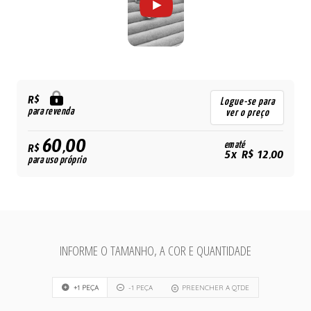
R$
Logue-se para
para revenda
ver o preço
60,00
em até
R$
5x R$ 12,00
para uso próprio
INFORME O TAMANHO, A COR E QUANTIDADE
+1 PEÇA
-1 PEÇA
PREENCHER A QTDE