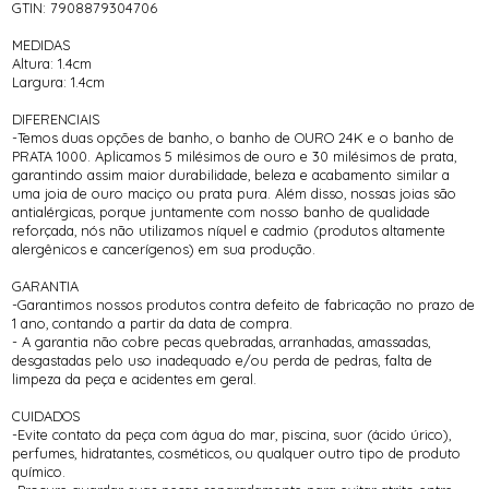
GTIN: 7908879304706
MEDIDAS
Altura: 1.4cm
Largura: 1.4cm
DIFERENCIAIS
-Temos duas opções de banho, o banho de OURO 24K e o banho de
PRATA 1000. Aplicamos 5 milésimos de ouro e 30 milésimos de prata,
garantindo assim maior durabilidade, beleza e acabamento similar a
uma joia de ouro maciço ou prata pura. Além disso, nossas joias são
antialérgicas, porque juntamente com nosso banho de qualidade
reforçada, nós não utilizamos níquel e cadmio (produtos altamente
alergênicos e cancerígenos) em sua produção.
GARANTIA
-Garantimos nossos produtos contra defeito de fabricação no prazo de
1 ano, contando a partir da data de compra.
- A garantia não cobre pecas quebradas, arranhadas, amassadas,
desgastadas pelo uso inadequado e/ou perda de pedras, falta de
limpeza da peça e acidentes em geral.
CUIDADOS
-Evite contato da peça com água do mar, piscina, suor (ácido úrico),
perfumes, hidratantes, cosméticos, ou qualquer outro tipo de produto
químico.