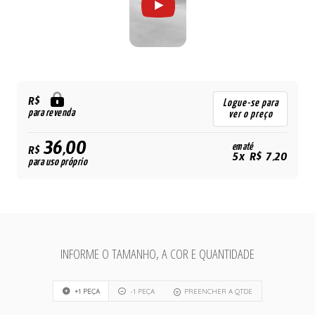
R$
Logue-se para
para revenda
ver o preço
36,00
em até
R$
5x R$ 7,20
para uso próprio
INFORME O TAMANHO, A COR E QUANTIDADE
+1 PEÇA
-1 PEÇA
PREENCHER A QTDE