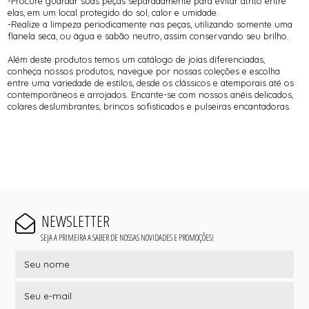
-Procure guardar suas peças separadamente para evitar atrito entre
elas, em um local protegido do sol, calor e umidade.
-Realize a limpeza periodicamente nas peças, utilizando somente uma
flanela seca, ou água e sabão neutro, assim conservando seu brilho.
Além deste produtos temos um catálogo de joias diferenciadas,
conheça nossos produtos, navegue por nossas coleções e escolha
entre uma variedade de estilos, desde os clássicos e atemporais até os
contemporâneos e arrojados. Encante-se com nossos anéis delicados,
colares deslumbrantes, brincos sofisticados e pulseiras encantadoras.
NEWSLETTER
SEJA A PRIMEIRA A SABER DE NOSSAS NOVIDADES E PROMOÇÕES!