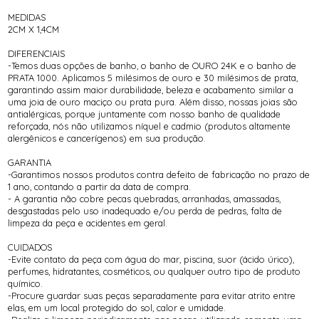
MEDIDAS
2CM X 1,4CM
DIFERENCIAIS
-Temos duas opções de banho, o banho de OURO 24K e o banho de
PRATA 1000. Aplicamos 5 milésimos de ouro e 30 milésimos de prata,
garantindo assim maior durabilidade, beleza e acabamento similar a
uma joia de ouro maciço ou prata pura. Além disso, nossas joias são
antialérgicas, porque juntamente com nosso banho de qualidade
reforçada, nós não utilizamos níquel e cadmio (produtos altamente
alergênicos e cancerígenos) em sua produção.
GARANTIA
-Garantimos nossos produtos contra defeito de fabricação no prazo de
1 ano, contando a partir da data de compra.
- A garantia não cobre pecas quebradas, arranhadas, amassadas,
desgastadas pelo uso inadequado e/ou perda de pedras, falta de
limpeza da peça e acidentes em geral.
CUIDADOS
-Evite contato da peça com água do mar, piscina, suor (ácido úrico),
perfumes, hidratantes, cosméticos, ou qualquer outro tipo de produto
químico.
-Procure guardar suas peças separadamente para evitar atrito entre
elas, em um local protegido do sol, calor e umidade.