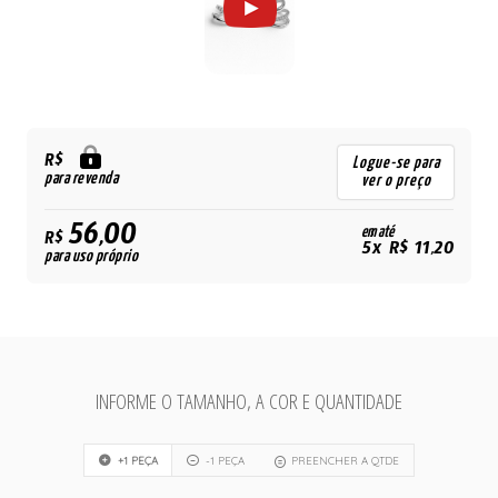
R$
Logue-se para
para revenda
ver o preço
56,00
em até
R$
5x R$ 11,20
para uso próprio
INFORME O TAMANHO, A COR E QUANTIDADE
+1 PEÇA
-1 PEÇA
PREENCHER A QTDE