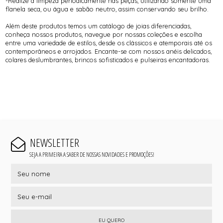
-Realize a limpeza periodicamente nas peças, utilizando somente uma
flanela seca, ou água e sabão neutro, assim conservando seu brilho.
Além deste produtos temos um catálogo de joias diferenciadas,
conheça nossos produtos, navegue por nossas coleções e escolha
entre uma variedade de estilos, desde os clássicos e atemporais até os
contemporâneos e arrojados. Encante-se com nossos anéis delicados,
colares deslumbrantes, brincos sofisticados e pulseiras encantadoras.
NEWSLETTER
SEJA A PRIMEIRA A SABER DE NOSSAS NOVIDADES E PROMOÇÕES!
EU QUERO