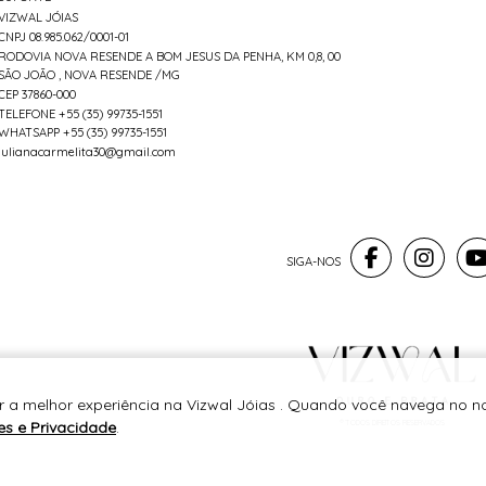
VIZWAL JÓIAS
CNPJ 08.985.062/0001-01
RODOVIA NOVA RESENDE A BOM JESUS DA PENHA, KM 0,8, 00
SÃO JOÃO , NOVA RESENDE /MG
CEP 37860-000
TELEFONE +55 (35) 99735-1551
WHATSAPP +55 (35) 99735-1551
julianacarmelita30@gmail.com
r a melhor experiência na Vizwal Jóias . Quando você navega no no
es e Privacidade
.
® TODOS DIREITOS RESERVADOS