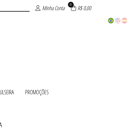
0
Minha Conta
R$ 0,00
ULSEIRA
PROMOÇÕES
A
 OURO
ÕES
TO
UE
TE
RA
O