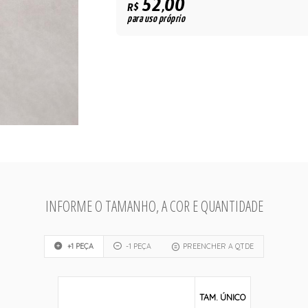
52,00
R$
para uso próprio
INFORME O TAMANHO, A COR E QUANTIDADE
+1 PEÇA
-1 PEÇA
PREENCHER A QTDE
TAM. ÚNICO