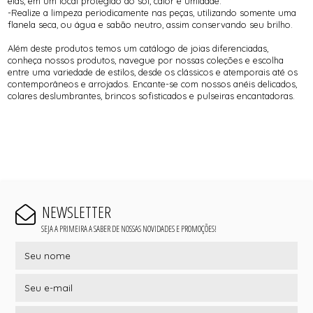
elas, em um local protegido do sol, calor e umidade.
-Realize a limpeza periodicamente nas peças, utilizando somente uma
flanela seca, ou água e sabão neutro, assim conservando seu brilho.
Além deste produtos temos um catálogo de joias diferenciadas,
conheça nossos produtos, navegue por nossas coleções e escolha
entre uma variedade de estilos, desde os clássicos e atemporais até os
contemporâneos e arrojados. Encante-se com nossos anéis delicados,
colares deslumbrantes, brincos sofisticados e pulseiras encantadoras.
NEWSLETTER
SEJA A PRIMEIRA A SABER DE NOSSAS NOVIDADES E PROMOÇÕES!