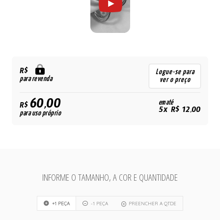
R$
Logue-se para
para revenda
ver o preço
60,00
em até
R$
5x R$ 12,00
para uso próprio
INFORME O TAMANHO, A COR E QUANTIDADE
+1 PEÇA
-1 PEÇA
PREENCHER A QTDE