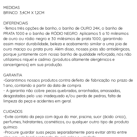
MEDIDAS
BRINCO: 3,4CM X 1,2CM
DIFERENCIAIS
-Temos três opções de banho, o banho de OURO 24K, o banho de
PRATA 1000 e o banho de RÓDIO NEGRO. Aplicamos 5 a 10 milésimos
de ouro ou ródio negro e 30 milésimos de prata 1000, garantindo
assim maior durabilidade, beleza e acabamento similar a uma joia de
ouro maciço ou prata pura. Além disso, nossas joias são antialérgicas,
porque juntamente com nosso banho de qualidade reforçada, nós não
utilizamos níquel e cadmio (produtos altamente alergênicos e
cancerígenos) em sua produção.
GARANTIA
-Garantimos nossos produtos contra defeito de fabricação no prazo de
1 ano, contando a partir da data de compra.
- A garantia não cobre pecas quebradas, arranhadas, amassadas,
desgastadas pelo uso inadequado e/ou perda de pedras, falta de
limpeza da peça e acidentes em geral.
CUIDADOS
-Evite contato da peça com água do mar, piscina, suor (ácido úrico),
perfumes, hidratantes, cosméticos, ou qualquer outro tipo de produto
químico.
-Procure guardar suas peças separadamente para evitar atrito entre