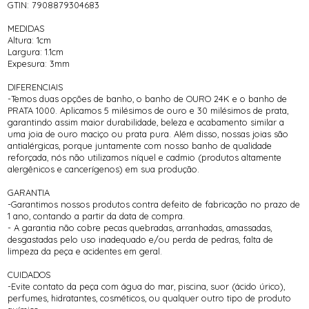
GTIN: 7908879304683
MEDIDAS
Altura: 1cm
Largura: 1.1cm
Expesura: 3mm
DIFERENCIAIS
-Temos duas opções de banho, o banho de OURO 24K e o banho de
PRATA 1000. Aplicamos 5 milésimos de ouro e 30 milésimos de prata,
garantindo assim maior durabilidade, beleza e acabamento similar a
uma joia de ouro maciço ou prata pura. Além disso, nossas joias são
antialérgicas, porque juntamente com nosso banho de qualidade
reforçada, nós não utilizamos níquel e cadmio (produtos altamente
alergênicos e cancerígenos) em sua produção.
GARANTIA
-Garantimos nossos produtos contra defeito de fabricação no prazo de
1 ano, contando a partir da data de compra.
- A garantia não cobre pecas quebradas, arranhadas, amassadas,
desgastadas pelo uso inadequado e/ou perda de pedras, falta de
limpeza da peça e acidentes em geral.
CUIDADOS
-Evite contato da peça com água do mar, piscina, suor (ácido úrico),
perfumes, hidratantes, cosméticos, ou qualquer outro tipo de produto