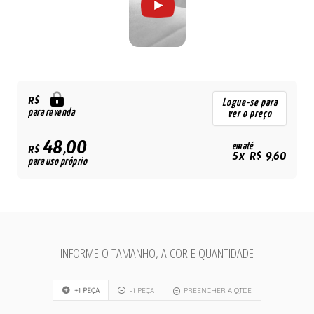
R$
Logue-se para
para revenda
ver o preço
48,00
em até
R$
5x R$ 9,60
para uso próprio
INFORME O TAMANHO, A COR E QUANTIDADE
+1 PEÇA
-1 PEÇA
PREENCHER A QTDE