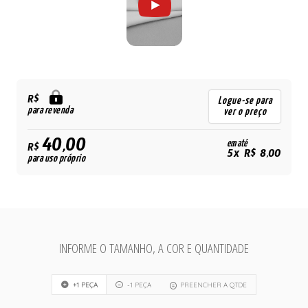
R$
Logue-se para
para revenda
ver o preço
40,00
em até
R$
5x R$ 8,00
para uso próprio
INFORME O TAMANHO, A COR E QUANTIDADE
+1 PEÇA
-1 PEÇA
PREENCHER A QTDE