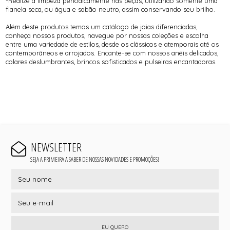
-Realize a limpeza periodicamente nas peças, utilizando somente uma
flanela seca, ou água e sabão neutro, assim conservando seu brilho.
Além deste produtos temos um catálogo de joias diferenciadas,
conheça nossos produtos, navegue por nossas coleções e escolha
entre uma variedade de estilos, desde os clássicos e atemporais até os
contemporâneos e arrojados. Encante-se com nossos anéis delicados,
colares deslumbrantes, brincos sofisticados e pulseiras encantadoras.
NEWSLETTER
SEJA A PRIMEIRA A SABER DE NOSSAS NOVIDADES E PROMOÇÕES!
EU QUERO