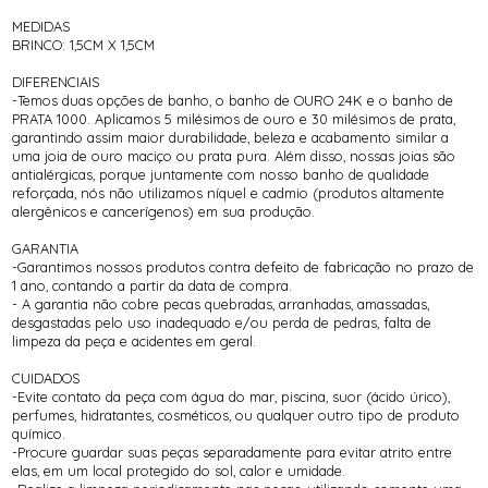
MEDIDAS
BRINCO: 1,5CM X 1,5CM
DIFERENCIAIS
-Temos duas opções de banho, o banho de OURO 24K e o banho de
PRATA 1000. Aplicamos 5 milésimos de ouro e 30 milésimos de prata,
garantindo assim maior durabilidade, beleza e acabamento similar a
uma joia de ouro maciço ou prata pura. Além disso, nossas joias são
antialérgicas, porque juntamente com nosso banho de qualidade
reforçada, nós não utilizamos níquel e cadmio (produtos altamente
alergênicos e cancerígenos) em sua produção.
GARANTIA
-Garantimos nossos produtos contra defeito de fabricação no prazo de
1 ano, contando a partir da data de compra.
- A garantia não cobre pecas quebradas, arranhadas, amassadas,
desgastadas pelo uso inadequado e/ou perda de pedras, falta de
limpeza da peça e acidentes em geral.
CUIDADOS
-Evite contato da peça com água do mar, piscina, suor (ácido úrico),
perfumes, hidratantes, cosméticos, ou qualquer outro tipo de produto
químico.
-Procure guardar suas peças separadamente para evitar atrito entre
elas, em um local protegido do sol, calor e umidade.