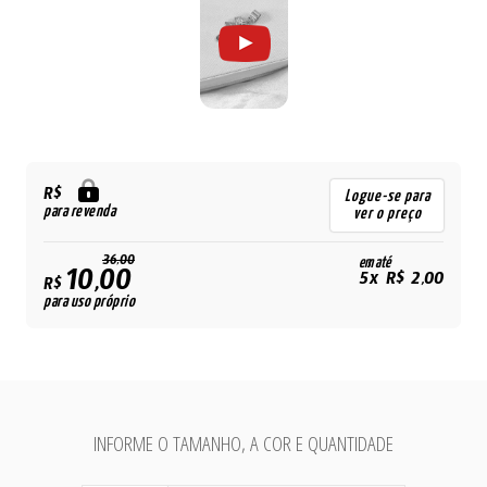
R$
Logue-se para
para revenda
ver o preço
36,00
em até
10,00
5x R$ 2,00
R$
para uso próprio
INFORME O TAMANHO, A COR E QUANTIDADE