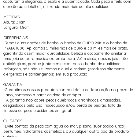
capturam a elegância, o estilo e a autenticidade. Cada peça é feita com
atenção aos detalhes, utilizando materiais de alta qualidade.
MEDIDAS
Altura: 3.1cm
Largura: 1.8cm
DIFERENCIAIS
-Temos duas opções de banho, o banho de OURO 24K e o banho de
PRATA 1000. Aplicamos 5 milésimos de ouro e 30 milésimos de prata,
garantindo assim maior durabilidade, beleza e acabamento similar a
uma joia de ouro maciço ou prata pura. Além disso, nossas joias são
antialérgicas, porque juntamente com nosso banho de qualidade
reforçada, nós não utilizamos níquel e cadmio (produtos altamente
alergênicos e cancerígenos) em sua produção.
GARANTIA
-Garantimos nossos produtos contra defeito de fabricação no prazo de
1 ano, contando a partir da data de compra.
- A garantia não cobre pecas quebradas, arranhadas, amassadas,
desgastadas pelo uso inadequado e/ou perda de pedras, falta de
limpeza da peça e acidentes em geral.
CUIDADOS
-Evite contato da peça com água do mar, piscina, suor (ácido úrico),
perfumes, hidratantes, cosméticos, ou qualquer outro tipo de produto
químico.