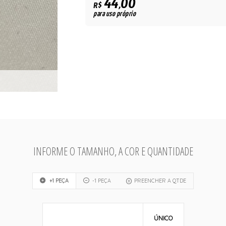
44,00
R$
para uso próprio
INFORME O TAMANHO, A COR E QUANTIDADE
+1 PEÇA
-1 PEÇA
PREENCHER A QTDE
ÚNICO