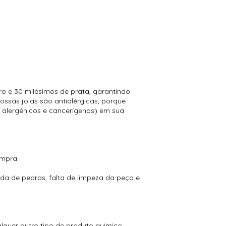
 e 30 milésimos de prata, garantindo
ossas joias são antialérgicas, porque
 alergênicos e cancerígenos) em sua
ompra.
a de pedras, falta de limpeza da peça e
alquer outro tipo de produto químico.