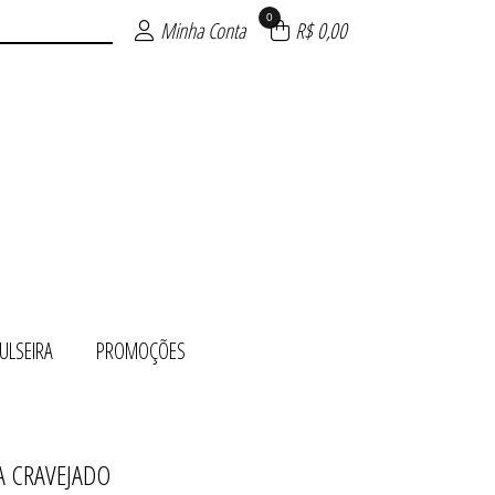
0
Minha Conta
R$ 0,00
ULSEIRA
PROMOÇÕES
A CRAVEJADO
 OURO
ÕES
TO
UE
TE
RA
O