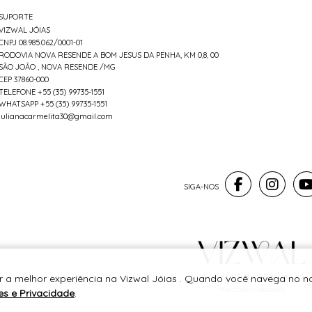
SUPORTE
VIZWAL JÓIAS
CNPJ 08.985.062/0001-01
RODOVIA NOVA RESENDE A BOM JESUS DA PENHA, KM 0,8, 00
SÃO JOÃO , NOVA RESENDE /MG
CEP 37860-000
TELEFONE +55 (35) 99735-1551
WHATSAPP +55 (35) 99735-1551
julianacarmelita30@gmail.com
r a melhor experiência na Vizwal Jóias . Quando você navega no no
es e Privacidade
.
® TODOS DIREITOS RESERVADOS