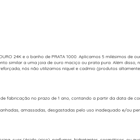
URO 24K e o banho de PRATA 1000. Aplicamos 5 milésimos de ouro
to similar a uma joia de ouro maciço ou prata pura. Além disso, n
forçada, nós não utilizamos níquel e cadmio (produtos altamente
 de fabricação no prazo de 1 ano, contando a partir da data de c
rranhadas, amassadas, desgastadas pelo uso inadequado e/ou perd
ina, suor (ácido úrico), perfumes, hidratantes, cosméticos, ou qu