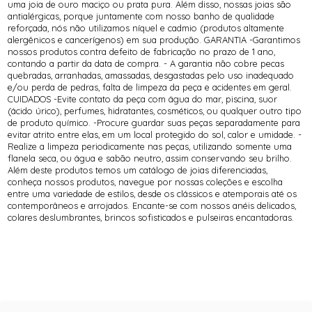
uma joia de ouro maciço ou prata pura. Além disso, nossas joias são
antialérgicas, porque juntamente com nosso banho de qualidade
reforçada, nós não utilizamos níquel e cadmio (produtos altamente
alergênicos e cancerígenos) em sua produção. GARANTIA -Garantimos
nossos produtos contra defeito de fabricação no prazo de 1 ano,
contando a partir da data de compra. - A garantia não cobre pecas
quebradas, arranhadas, amassadas, desgastadas pelo uso inadequado
e/ou perda de pedras, falta de limpeza da peça e acidentes em geral.
CUIDADOS -Evite contato da peça com água do mar, piscina, suor
(ácido úrico), perfumes, hidratantes, cosméticos, ou qualquer outro tipo
de produto químico. -Procure guardar suas peças separadamente para
evitar atrito entre elas, em um local protegido do sol, calor e umidade. -
Realize a limpeza periodicamente nas peças, utilizando somente uma
flanela seca, ou água e sabão neutro, assim conservando seu brilho.
Além deste produtos temos um catálogo de joias diferenciadas,
conheça nossos produtos, navegue por nossas coleções e escolha
entre uma variedade de estilos, desde os clássicos e atemporais até os
contemporâneos e arrojados. Encante-se com nossos anéis delicados,
colares deslumbrantes, brincos sofisticados e pulseiras encantadoras.