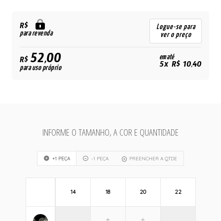
R$
Logue-se para
para revenda
ver o preço
52,00
em até
R$
5x R$ 10,40
para uso próprio
INFORME O TAMANHO, A COR E QUANTIDADE
+1 PEÇA
-1 PEÇA
PREENCHER A QTDE
14
18
20
22