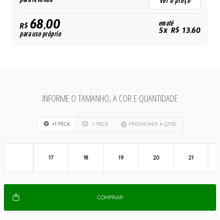
ver o preço
68,00
em até
R$
5x R$ 13,60
para uso próprio
INFORME O TAMANHO, A COR E QUANTIDADE
+1 PEÇA
-1 PEÇA
PREENCHER A QTDE
17
18
19
20
21
COMPRAR