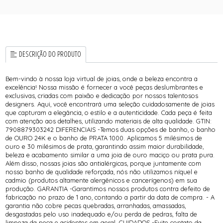
DESCRIÇÃO DO PRODUTO
Bem-vindo à nossa loja virtual de joias, onde a beleza encontra a
excelência! Nossa missão é fornecer a você peças deslumbrantes e
exclusivas, criadas com paixão e dedicação por nossos talentosos
designers. Aqui, você encontrará uma seleção cuidadosamente de joias
que capturam a elegância, o estilo e a autenticidade. Cada peça é feita
com atenção aos detalhes, utilizando materiais de alta qualidade. GTIN:
7908879303242 DIFERENCIAIS -Temos duas opções de banho, o banho
de OURO 24K e o banho de PRATA 1000. Aplicamos 5 milésimos de
ouro e 30 milésimos de prata, garantindo assim maior durabilidade,
beleza e acabamento similar a uma joia de ouro maciço ou prata pura.
Além disso, nossas joias são antialérgicas, porque juntamente com
nosso banho de qualidade reforçada, nós não utilizamos níquel e
cadmio (produtos altamente alergênicos e cancerígenos) em sua
produção. GARANTIA -Garantimos nossos produtos contra defeito de
fabricação no prazo de 1 ano, contando a partir da data de compra. - A
garantia não cobre pecas quebradas, arranhadas, amassadas,
desgastadas pelo uso inadequado e/ou perda de pedras, falta de
limpeza da peça e acidentes em geral. CUIDADOS -Evite contato da