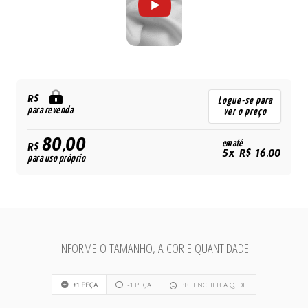
R$
Logue-se para
para revenda
ver o preço
80,00
em até
R$
5x R$ 16,00
para uso próprio
INFORME O TAMANHO, A COR E QUANTIDADE
+1 PEÇA
-1 PEÇA
PREENCHER A QTDE