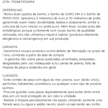
GTIN: 7908879304454
DIFERENCIAIS
-Temos duas opções de banho, o banho de OURO 24K e o banho de
PRATA 1000. Aplicamos 5 milésimos de ouro e 30 milésimos de prata,
garantindo assim maior durabilidade, beleza e acabamento similar a
uma joia de ouro maciço ou prata pura. Além disso, nossas joias são
antialérgicas, porque juntamente com nosso banho de qualidade
reforçada, nós não utilizamos níquel e cadmio (produtos altamente
alergênicos e cancerígenos) em sua produção.
GARANTIA
-Garantimos nossos produtos contra defeito de fabricação no prazo de
1 ano, contando a partir da data de compra.
- A garantia não cobre pecas quebradas, arranhadas, amassadas,
desgastadas pelo uso inadequado e/ou perda de pedras, falta de
limpeza da peça e acidentes em geral.
CUIDADOS
-Evite contato da peça com água do mar, piscina, suor (ácido úrico),
perfumes, hidratantes, cosméticos, ou qualquer outro tipo de produto
químico.
-Procure guardar suas peças separadamente para evitar atrito entre
elas, em um local protegido do sol, calor e umidade.
-Realize a limpeza periodicamente nas peças, utilizando somente uma
flanela seca, ou água e sabão neutro, assim conservando seu brilho.