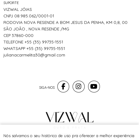
SUPORTE
VIZWAL JÓIAS
CNPJ 08.985.062/0001-01
RODOVIA NOVA RESENDE A BOM JESUS DA PENHA, KM 0,8, 00
SÃO JOÃO , NOVA RESENDE /MG
CEP 37860-000
TELEFONE +55 (35) 99735-1551
WHATSAPP +55 (35) 99735-1551
julianacarmelita30@gmail.com
® TODOS DIREITOS RESERVADOS
Nós salvamos o seu histórico de uso pra oferecer a melhor experiência