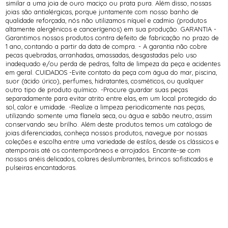
similar a uma joia de ouro maciço ou prata pura. Além disso, nossas
joias são antialérgicas, porque juntamente com nosso banho de
qualidade reforçada, nós não utilizamos níquel e cadmio (produtos
altamente alergênicos e cancerígenos) em sua produção. GARANTIA -
Garantimos nossos produtos contra defeito de fabricação no prazo de
1 ano, contando a partir da data de compra. - A garantia não cobre
pecas quebradas, arranhadas, amassadas, desgastadas pelo uso
inadequado e/ou perda de pedras, falta de limpeza da peça e acidentes
em geral. CUIDADOS -Evite contato da peça com água do mar, piscina,
suor (ácido úrico), perfumes, hidratantes, cosméticos, ou qualquer
outro tipo de produto químico. -Procure guardar suas peças
separadamente para evitar atrito entre elas, em um local protegido do
sol, calor e umidade. -Realize a limpeza periodicamente nas peças,
utilizando somente uma flanela seca, ou água e sabão neutro, assim
conservando seu brilho. Além deste produtos temos um catálogo de
joias diferenciadas, conheça nossos produtos, navegue por nossas
coleções e escolha entre uma variedade de estilos, desde os clássicos e
atemporais até os contemporâneos e arrojados. Encante-se com
nossos anéis delicados, colares deslumbrantes, brincos sofisticados e
pulseiras encantadoras.