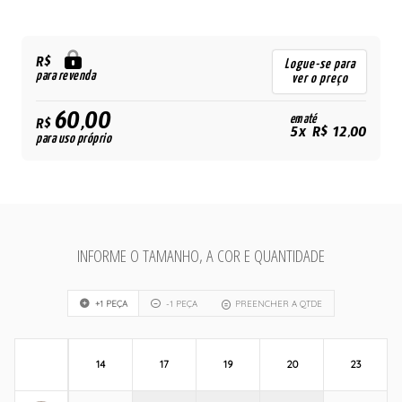
R$
Logue-se para
para revenda
ver o preço
60,00
em até
R$
5x R$ 12,00
para uso próprio
INFORME O TAMANHO, A COR E QUANTIDADE
+1 PEÇA
-1 PEÇA
PREENCHER A QTDE
14
17
19
20
23