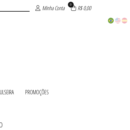
0
Minha Conta
R$ 0,00
ULSEIRA
PROMOÇÕES
O
 OURO
ÕES
TO
UE
TE
RA
O