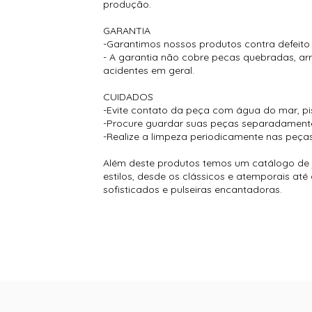
produção.
GARANTIA
-Garantimos nossos produtos contra defeito
- A garantia não cobre pecas quebradas, a
acidentes em geral.
CUIDADOS
-Evite contato da peça com água do mar, pisc
-Procure guardar suas peças separadamente p
-Realize a limpeza periodicamente nas peças
Além deste produtos temos um catálogo de j
estilos, desde os clássicos e atemporais at
sofisticados e pulseiras encantadoras.