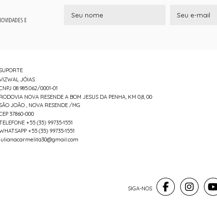
 NOVIDADES E
SUPORTE
VIZWAL JÓIAS
CNPJ 08.985.062/0001-01
RODOVIA NOVA RESENDE A BOM JESUS DA PENHA, KM 0,8, 00
SÃO JOÃO , NOVA RESENDE /MG
CEP 37860-000
TELEFONE +55 (35) 99735-1551
WHATSAPP +55 (35) 99735-1551
julianacarmelita30@gmail.com