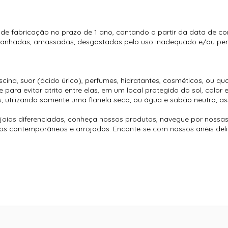
 de fabricação no prazo de 1 ano, contando a partir da data de c
rranhadas, amassadas, desgastadas pelo uso inadequado e/ou perd
ina, suor (ácido úrico), perfumes, hidratantes, cosméticos, ou qu
ara evitar atrito entre elas, em um local protegido do sol, calor 
, utilizando somente uma flanela seca, ou água e sabão neutro, as
oias diferenciadas, conheça nossos produtos, navegue por nossas
é os contemporâneos e arrojados. Encante-se com nossos anéis del