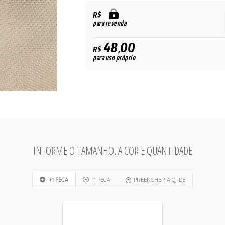
R$
para revenda
48,00
R$
para uso próprio
INFORME O TAMANHO, A COR E QUANTIDADE
+1 PEÇA
-1 PEÇA
PREENCHER A QTDE