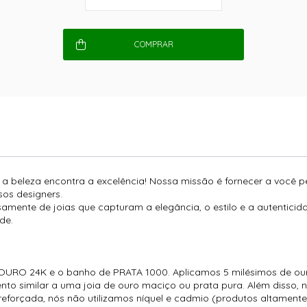
COMPRAR
e a beleza encontra a excelência! Nossa missão é fornecer a você 
os designers.
amente de joias que capturam a elegância, o estilo e a autentici
de.
URO 24K e o banho de PRATA 1000. Aplicamos 5 milésimos de ouro
to similar a uma joia de ouro maciço ou prata pura. Além disso, n
forçada, nós não utilizamos níquel e cadmio (produtos altamente