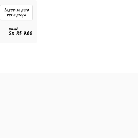
Logue-se para
ver o preço
em até
5x R$ 9,60