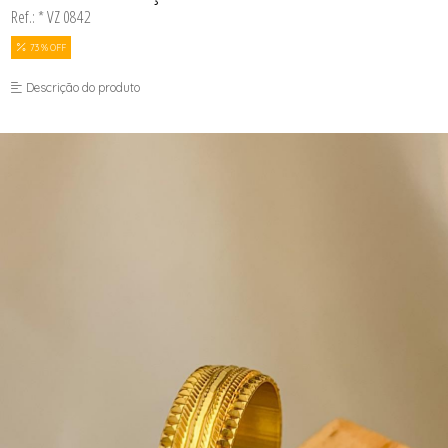
Ref.: * VZ 0842
73 % OFF
Descrição do produto