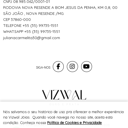
CNPJ 08.985.062/0001-01
RODOVIA NOVA RESENDE A BOM JESUS DA PENHA, KM 0,8, 00
SÃO JOÃO , NOVA RESENDE /MG
CEP 37860-000
TELEFONE +55 (35) 99735-1551
WHATSAPP +55 (35) 99735-1551
julianacarmelita30@gmail.com
® TODOS DIREITOS RESERVADOS
Nós salvamos o seu histórico de uso pra oferecer a melhor experiência
na Vizwal Jóias . Quando você navega no nosso site, aceita esta
condição. Conheça nossa
Política de Cookies e Privacidade
.
SITE 100% SEGURO
PLATAFORMA B2B