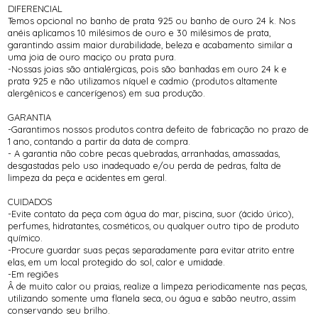
DIFERENCIAL
Temos opcional no banho de prata 925 ou banho de ouro 24 k. Nos
anéis aplicamos 10 milésimos de ouro e 30 milésimos de prata,
garantindo assim maior durabilidade, beleza e acabamento similar a
uma joia de ouro maciço ou prata pura.
-Nossas joias são antialérgicas, pois são banhadas em ouro 24 k e
prata 925 e não utilizamos níquel e cadmio (produtos altamente
alergênicos e cancerígenos) em sua produção.
GARANTIA
-Garantimos nossos produtos contra defeito de fabricação no prazo de
1 ano, contando a partir da data de compra.
- A garantia não cobre pecas quebradas, arranhadas, amassadas,
desgastadas pelo uso inadequado e/ou perda de pedras, falta de
limpeza da peça e acidentes em geral.
CUIDADOS
-Evite contato da peça com água do mar, piscina, suor (ácido úrico),
perfumes, hidratantes, cosméticos, ou qualquer outro tipo de produto
químico.
-Procure guardar suas peças separadamente para evitar atrito entre
elas, em um local protegido do sol, calor e umidade.
-Em regiões
Â de muito calor ou praias, realize a limpeza periodicamente nas peças,
utilizando somente uma flanela seca, ou água e sabão neutro, assim
conservando seu brilho.