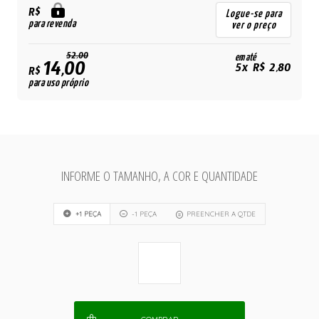
R$
Logue-se para
para revenda
ver o preço
52,00
em até
14,00
5x R$ 2,80
R$
para uso próprio
INFORME O TAMANHO, A COR E QUANTIDADE
+1 PEÇA
-1 PEÇA
PREENCHER A QTDE